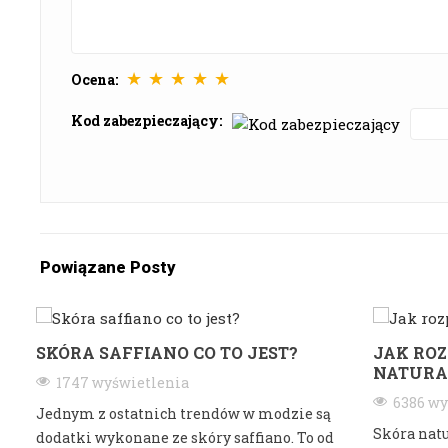
★
★
★
★
★
Ocena:
Kod zabezpieczający:
Powiązane Posty
SKÓRA SAFFIANO CO TO JEST?
JAK ROZ
NATURA
1747 wyświetlenia
6386 wy
Jednym z ostatnich trendów w modzie są
Skóra nat
dodatki wykonane ze skóry saffiano. To od