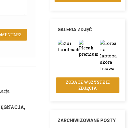
GALERIA ZDJĘĆ
ZOBACZ WSZYSTKIE
ZDJĘCIA
LĘGNACJA,
SKÓRA BAWOLA, WOŁOWA,
BUFFALO - CZYSZCZENIE,
PIELĘGNACJA, CECHY
ZARCHIWIZOWANE POSTY
3696 wyświetlenia