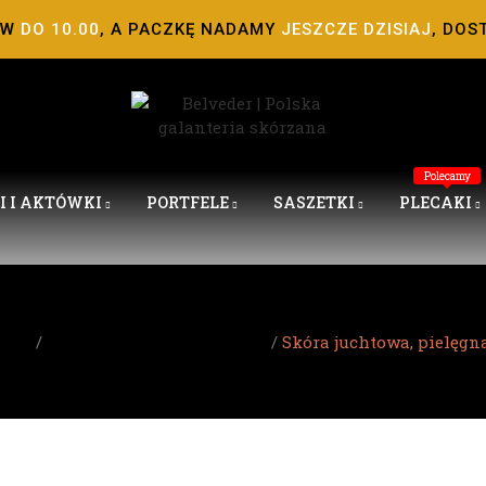
ÓW
DO 10.00
, A PACZKĘ NADAMY
JESZCZE DZISIAJ
, DOS
Polecamy
I I AKTÓWKI
PORTFELE
SASZETKI
PLECAKI
Blog
Czyszczenie i Konserwacja
Skóra juchtowa, pielęgna