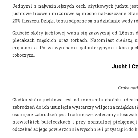
Jednymi z najważniejszych cech użytkowych juchtu jes
juchtowe licowe i mizdrowe są mocno natłuszczane. Stan
20% tłuszczu. Dzięki temu odporne są na działanie wody 
Grubość skóry juchtowej waha się zazwyczaj od 1,6mm 
plecakach męskich
oraz torbach. Natomiast cieńszą 
ergonomia. Po za wyrobami galanteryjnymi skóra ju
roboczym.
Jucht I C
Gruba natł
Gładka skóra juchtowa jest od momentu obróbki ideal
zabrudzeń do ich usunięcia wystarczy wilgotna miękka t
usunięcie zabrudzeń jest trudniejsze, zalecamy stosowa
niewielkich buteleczkach i przy normalnej pielęgnacji 
odczekać aż jego powierzchnia wyschnie i przystąpić do k