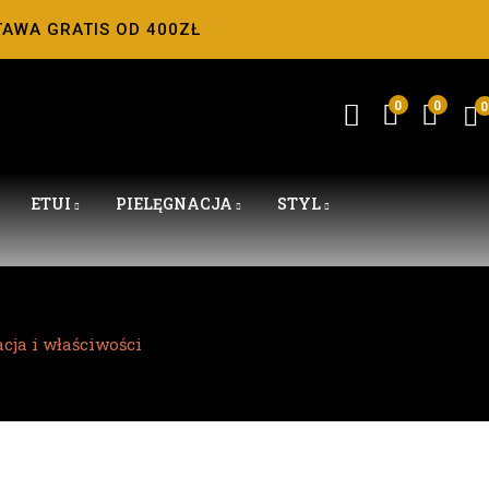
TAWA GRATIS OD 400ZŁ
0
0
0
ETUI
PIELĘGNACJA
STYL
cja i właściwości