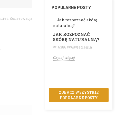
POPULARNE POSTY
nie i Konserwacja
JAK ROZPOZNAĆ
SKÓRĘ NATURALNĄ?
6386 wyświetlenia
Czytaj więcej
C
ZOBACZ WSZYSTKIE
POPULARNE POSTY