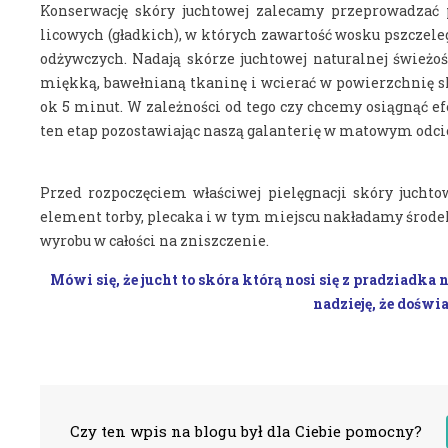
Konserwację skóry juchtowej zalecamy przeprowadzać 
licowych (gładkich), w których zawartość wosku pszczele
odżywczych. Nadają skórze juchtowej naturalnej świeżo
miękką, bawełnianą tkaninę i wcierać w powierzchnię sk
ok 5 minut. W zależności od tego czy chcemy osiągnąć e
ten etap pozostawiając naszą galanterię w matowym odci
Przed rozpoczęciem właściwej pielęgnacji skóry jucht
element torby, plecaka i w tym miejscu nakładamy środe
wyrobu w całości na zniszczenie.
Mówi się, że jucht to skóra którą nosi się z pradziad
nadzieję, że doświ
Czy ten wpis na blogu był dla Ciebie pomocny?