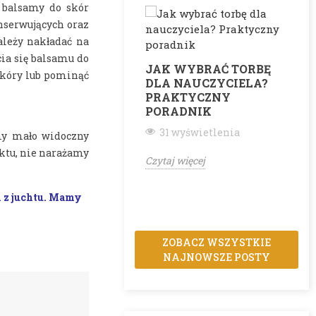
j balsamy do skór
onserwujących oraz
ależy nakładać na
ia się balsamu do
JAK WYBRAĆ TORBĘ
skóry lub pominąć
DLA NAUCZYCIELA?
PRAKTYCZNY
PORADNIK
C
31 wyświetlenia
amy mało widoczny
ktu, nie narażamy
Czytaj więcej
i z juchtu. Mamy
ZOBACZ WSZYSTKIE
NAJNOWSZE POSTY