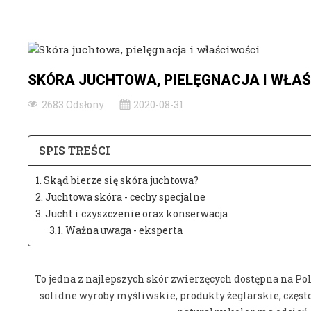
SKÓRA JUCHTOWA, PIELĘGNACJA I WŁA
2683 Odsłony
2020-08-31
SPIS TREŚCI
1. Skąd bierze się skóra juchtowa?
2. Juchtowa skóra - cechy specjalne
3. Jucht i czyszczenie oraz konserwacja
3.1. Ważna uwaga - eksperta
To jedna z najlepszych skór zwierzęcych dostępna na Po
solidne wyroby myśliwskie, produkty żeglarskie, często