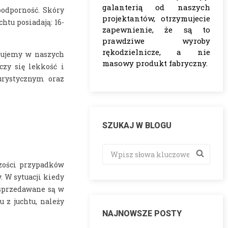
galanterią od naszych
oodporność. Skóry
projektantów, otrzymujecie
tu posiadają: 16-
zapewnienie, że są to
prawdziwe wyroby
rękodzielnicze, a nie
osujemy w naszych
masowy produkt fabryczny.
czy się lekkość i
urystycznym oraz
SZUKAJ W BLOGU
zości przypadków
 W sytuacji kiedy
 sprzedawane są w
 z juchtu, należy
NAJNOWSZE POSTY