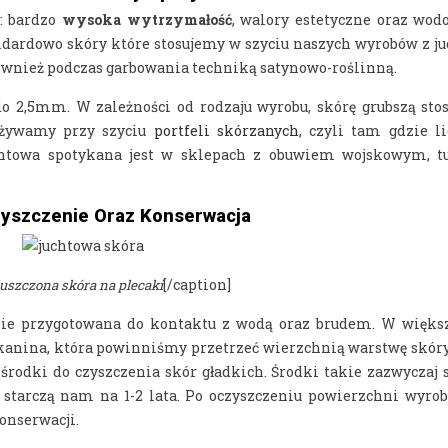
t: bardzo
wysoka wytrzymałość
, walory estetyczne oraz wod
dardowo skóry które stosujemy w szyciu naszych wyrobów z juch
również podczas garbowania techniką satynowo-roślinną.
do 2,5mm. W zależności od rodzaju wyrobu, skórę grubszą st
używamy przy szyciu
portfeli skórzanych
, czyli tam gdzie li
chtowa spotykana jest w sklepach z obuwiem wojskowym, t
zyszczenie Oraz Konserwacja
[/caption]
uszczona skóra na plecaki
nie przygotowana do kontaktu z wodą oraz brudem. W więks
kanina, która powinniśmy przetrzeć wierzchnią warstwę skóry.
ć środki do czyszczenia skór gładkich. Środki takie zazwyczaj
starczą nam na 1-2 lata. Po oczyszczeniu powierzchni wyrobu
onserwacji.