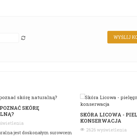
POZNAĆ SKÓRĘ
LNĄ?
SKÓRA LICOWA - PIE
KONSERWACJA
świetlenia
2626 wyświetlenia
uralna jest doskonałym surowcem