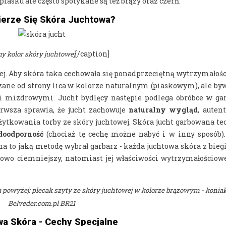
iasku ale często spotykane są też brązy oraz czerń.
ierze Się Skóra Juchtowa?
[/caption]
ny kolor skóry juchtowej
ej. Aby skóra taka cechowała się ponadprzeciętną wytrzymałośc
czane od strony lica w kolorze naturalnym (piaskowym), ale by
 mizdrowymi. Jucht bydlęcy następie podlega obróbce w garb
rwsza sprawia, że jucht zachowuje
naturalny wygląd
, auten
użytkowania torby ze skóry juchtowej. Skóra jucht garbowana 
doodporność
(chociaż tę cechę możne nabyć i w inny sposób)
na to jaką metodę wybrał garbarz - każda juchtowa skóra z bie
ązowo ciemniejszy, natomiast jej właściwości wytrzymałościo
u powyżej: plecak szyty ze skóry juchtowej w kolorze brązowym - koni
Belveder.com.pl BR21
a Skóra - Cechy Specjalne