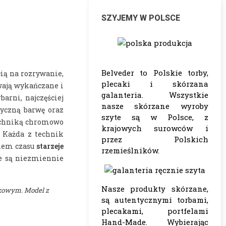
SZYJEMY W POLSCE
Belveder to Polskie torby,
ią na rozrywanie,
plecaki i skórzana
wają wykańczane i
galanteria. Wszystkie
arni, najczęściej
nasze skórzane wyroby
tyczną barwę oraz
szyte są w Polsce, z
techniką chromowo
krajowych surowców i
. Każda z technik
przez Polskich
giem czasu
starzeje
rzemieślników.
we są niezmiennie
Nasze produkty skórzane,
akowym. Model z
są autentycznymi torbami,
plecakami, portfelami
Hand-Made. Wybierając