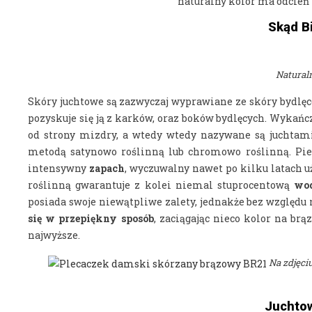
naturalny kolor ma odcień p
Skąd B
Natural
Skóry juchtowe są zazwyczaj wyprawiane ze skóry bydlęc
pozyskuje się ją z karków, oraz boków bydlęcych. Wykań
od strony mizdry, a wtedy wtedy nazywane są juchtami
metodą satynowo roślinną lub chromowo roślinną. Pie
intensywny
zapach
, wyczuwalny nawet po kilku latach 
roślinną gwarantuje z kolei niemal stuprocentową
wo
posiada swoje niewątpliwe zalety, jednakże bez względu 
się w przepiękny sposób
, zaciągając nieco kolor na br
najwyższe.
Na zdjęci
Juchtow