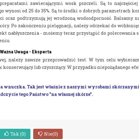
preparatami zawierającymi wosk pszczeli. Są to najczęście
go wynosi od 25 do 35%. Są to środki o dobrych parametrach k
ści oraz podtrzymują jej wrodzoną wodoodporność. Balsamy n
óry. Po zakończeniu pielęgnacji, należy odczekać do wchłonięc
fekt nabłyszczenia - możemy teraz przystąpić do polerowania 
eniu.
Ważna Uwaga - Eksperta
owej, należy zawsze przeprowadzić test. W tym celu wybier
k konserwujący lub czyszczący. W przypadku niepożądanego efe
ka na wnuczka. Tak jest właśnie z naszymi wyrobami skórzanym
adczycie tego Państwo "na własnej skórze".
Tak
(0)
Nie
(0)