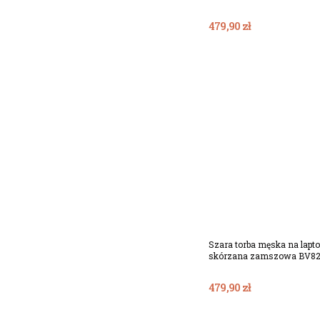
479,90 zł
Dodaj Do Koszy
Szara torba męska na lapto
skórzana zamszowa BV8
479,90 zł