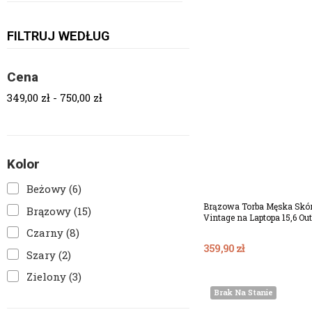
FILTRUJ WEDŁUG
Cena
349,00 zł - 750,00 zł
Kolor
Dodaj Do Koszy
Beżowy
(6)
Brązowa Torba Męska Skór
Brązowy
(15)
Vintage na Laptopa 15,6 Ou
Czarny
(8)
359,90 zł
Szary
(2)
Zielony
(3)
Brak Na Stanie