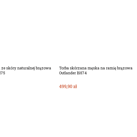
Dodaj Do Koszyka
Dodaj Do Koszyka
 ze skóry naturalnej brązowa
Torba skórzana męska na ramię brązowa
H75
Outlander BH74
499,90 zł