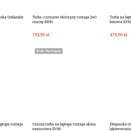
ska Outlander
Torba i tornister skórzany vintage 2w1
Torba na la
czarny BR91
beżowa BV8
749,90 zł
479,90 zł
Brak Na Stanie
ka
ptopa vintage
Czarna torba na laptopa vintage skóra
Elegancka to
zamszowa BV80
lakierowana