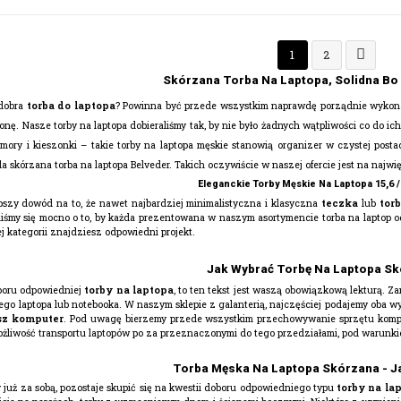

1
2
Skórzana Torba Na Laptopa, Solidna Bo
 dobra
torba do laptopa
? Powinna być przede wszystkim naprawdę porządnie wykona
hronę. Nasze torby na laptopa dobieraliśmy tak, by nie było żadnych wątpliwości co d
omory i kieszonki – takie torby na laptopa męskie stanowią organizer w czystej post
 skórzana torba na laptopa Belveder. Takich oczywiście w naszej ofercie jest na najwię
Eleganckie Torby Męskie Na Laptopa 15,6 / 
epszy dowód na to, że nawet najbardziej minimalistyczna i klasyczna
teczka
lub
tor
aliśmy się mocno o to, by każda prezentowana w naszym asortymencie torba na laptop o
ej kategorii znajdziesz odpowiedni projekt.
Jak Wybrać Torbę Na Laptopa S
wyboru odpowiedniej
torby na laptopa
, to ten tekst jest waszą obowiązkową lekturą. 
o laptopa lub notebooka. W naszym sklepie z galanterią, najczęściej podajemy oba wym
sz komputer
. Pod uwagę bierzemy przede wszystkim przechowywanie sprzętu kom
żliwość transportu laptopów po za przeznaczonymi do tego przedziałami, pod warunk
Torba Męska Na Laptopa Skórzana - J
 już za sobą, pozostaje skupić się na kwestii doboru odpowiedniego typu
torby na la