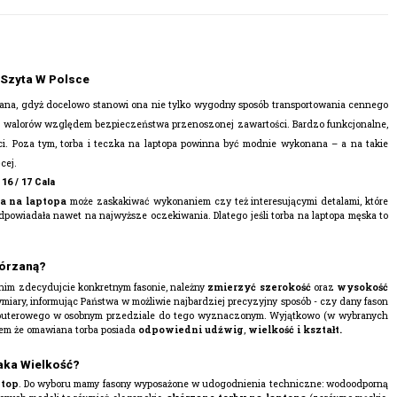
 Szyta W Polsce
na, gdyż docelowo stanowi ona nie tylko wygodny sposób transportowania cennego
o ich walorów względem bezpieczeństwa przenoszonej zawartości. Bardzo funkcjonalne,
aci. Poza tym, torba i teczka na laptopa powinna być modnie wykonana – a na takie
cej.
16 / 17 Cala
ba na laptopa
może zaskakiwać wykonaniem czy też interesującymi detalami, które
dpowiadała nawet na najwyższe oczekiwania. Dlatego jeśli torba na laptopa męska to
kórzaną?
Zanim zdecydujcie konkretnym fasonie, należny
zmierzyć szerokość
oraz
wysokość
iary, informując Państwa w możliwie najbardziej precyzyjny sposób - czy dany fason
puterowego w osobnym przedziale do tego wyznaczonym. Wyjątkowo (w wybranych
iem że omawiana torba posiada
odpowiedni
udźwig
,
wielkość i kształt.
aka Wielkość?
ptop
. Do wyboru mamy fasony wyposażone w udogodnienia techniczne: wodoodporną