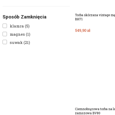
Torba skórzana vintage mę
Sposób Zamknięcia
BH71
klamra
(5)
549,90 zł
magnes
(1)
suwak
(21)
Dodaj Do Koszy
Ciemnobrązowa torba na la
zamszowa BV80