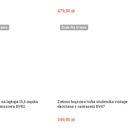
479,90 zł
tanie
Brak Na Stanie
 na laptopa 15,6 męska
Zielono brązowa torba studencka vintage
amszowa BV82
skórzana z canvasem BV67
349,90 zł