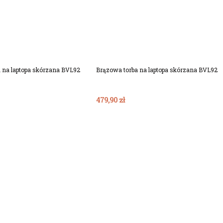
Dodaj Do Koszyka
Dodaj Do Koszyka
a na laptopa skórzana BVL92
Brązowa torba na laptopa skórzana BVL92
479,90 zł
Dodaj Do Koszyka
Dodaj Do Koszyka