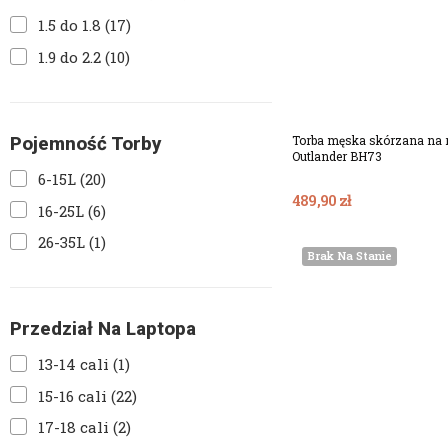
1.5 do 1.8
(17)
1.9 do 2.2
(10)
Dodaj Do Koszy
Torba męska skórzana na 
Pojemność Torby
Outlander BH73
6-15L
(20)
489,90 zł
16-25L
(6)
26-35L
(1)
Brak Na Stanie
Przedział Na Laptopa
13-14 cali
(1)
15-16 cali
(22)
17-18 cali
(2)