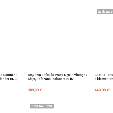
Brak Na S
ka
Dodaj Do Koszyka
a Naturalna
Brązowa Torba do Pracy Męska vintage z
Czarna Torb
tlander BL131
Klapą Skórzana Outlander BL161
z kieszeniam
389,90 zł
449,90 zł
Brak Na Stanie