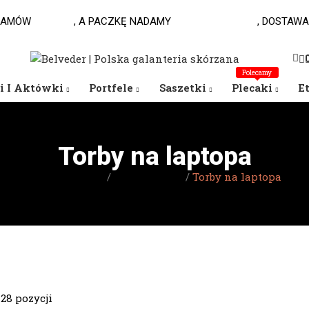
AMÓW
DO 10.00
, A PACZKĘ NADAMY
JESZCZE DZISIAJ
, DOSTAWA
Polecamy
i I Aktówki
Portfele
Saszetki
Plecaki
E
Torby na laptopa
Strona główna
Torby męskie
Torby na laptopa
28 pozycji