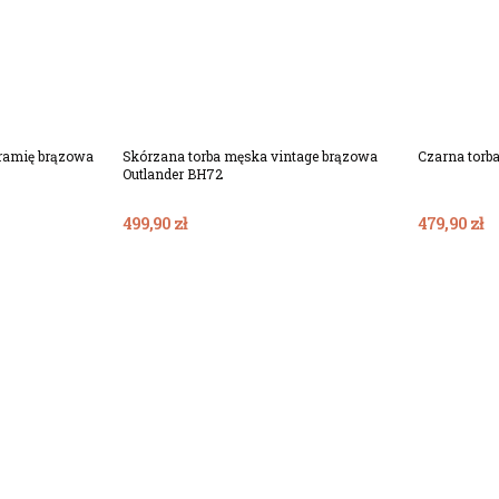
ka
Dodaj Do Koszyka
ramię brązowa
Skórzana torba męska vintage brązowa
Czarna torb
Outlander BH72
499,90 zł
479,90 zł
Dodaj Do Koszyka