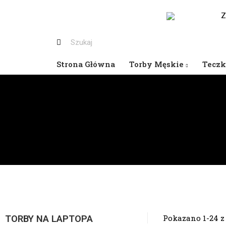
530-653-794
Z
Strona Główna
Torby Męskie
Teczk
Pokazano 1-24 z 
TORBY NA LAPTOPA