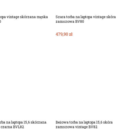
ptopa vintage skórzana męska
Szara torba na laptopa vintage skóra
0
zamszowa BV80
479,90 zł
Dodaj Do Koszyka
Dodaj Do Koszyka
rba na laptopa 15,6 skórzana
Beżowa torba na laptopa 15,6 skóra
 czarna BVL82
zamszowa vintage BV82