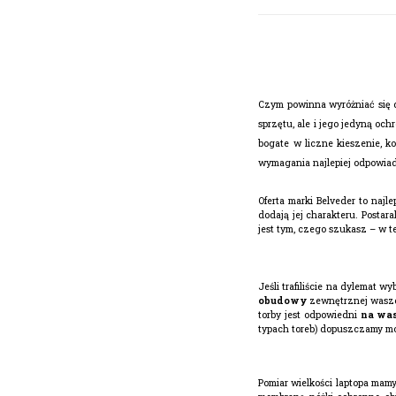
Czym powinna wyróżniać się
sprzętu, ale i jego jedyną oc
bogate w liczne kieszenie, k
wymagania najlepiej odpowiada
Oferta marki Belveder to najl
dodają jej charakteru. Postar
jest tym, czego szukasz – w t
Jeśli trafiliście na dylemat 
obudowy
zewnętrznej waszeg
torby jest odpowiedni
na wa
typach toreb) dopuszczamy mo
Pomiar wielkości laptopa mamy