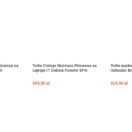
ócienna na
Torba Vintage Skórzano Płócienna na
Torba męska
91
Laptopa 17 Zielona Forester BF91
Outlander B
559,90 zł
519,90 zł