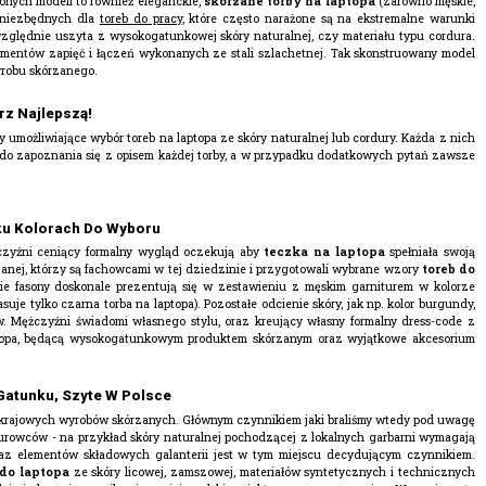
onych modeli to również eleganckie,
skórzane
torby
na
laptopa
(zarówno męskie,
i niezbędnych dla
toreb do pracy
, które często narażone są na ekstremalne warunki
ględnie uszyta z wysokogatunkowej skóry naturalnej, czy materiału typu cordura.
ementów zapięć i łączeń wykonanych ze stali szlachetnej. Tak skonstruowany model
yrobu skórzanego.
z Najlepszą!
y umożliwiające wybór toreb na laptopa ze skóry naturalnej lub cordury. Każda z nich
 do zapoznania się z opisem każdej torby, a w przypadku dodatkowych pytań zawsze
ku Kolorach Do Wyboru
żczyźni ceniący formalny wygląd oczekują aby
teczka na laptopa
spełniała swoją
zanej, którzy są fachowcami w tej dziedzinie i przygotowali wybrane wzory
toreb do
e fasony doskonale prezentują się w zestawieniu z męskim garniturem w kolorze
e tylko czarna torba na laptopa). Pozostałe odcienie skóry, jak np. kolor burgundy,
. Mężczyźni świadomi własnego stylu, oraz kreujący własny formalny dress-code z
aptopa, będącą wysokogatunkowym produktem skórzanym oraz wyjątkowe akcesorium
atunku, Szyte W Polsce
 do krajowych wyrobów skórzanych. Głównym czynnikiem jaki braliśmy wtedy pod uwagę
surowców - na przykład skóry naturalnej pochodzącej z lokalnych garbarni wymagają
az elementów składowych galanterii jest w tym miejscu decydującym czynnikiem.
do laptopa
ze skóry licowej, zamszowej, materiałów syntetycznych i technicznych