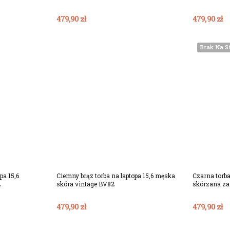
479,90 zł
479,90 zł
Brak Na S
ka
Dodaj Do Koszyka
pa 15,6
Ciemny brąz torba na laptopa 15,6 męska
Czarna torba
2
skóra vintage BV82
skórzana z
479,90 zł
479,90 zł