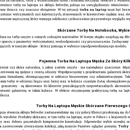
icia na narożach, torby z wzmacnianym dnem i ścianami bocznymi. Niektóre z wymieni
 powyższe torby na laptopa ze sklepu Belveder, polega na uwzględnieniu właściwośc
wany deszcz czy znaczne obciążenie. W tej sytuacji
torba na laptop
musi być bezwz
ystanie wytrzymałych nici kaletniczych, stosowanych w krawiectwie ciężkim oraz el
kiwaniom mężczyzny, który wymaga solidności i jednocześnie przyzwoitego wyglądu w
Skórzane Torby Na Notebooka, Wybier
lona na torby uszyte z rożnych rodzajów materiałów. W lewym słupku znajdują się filtr
w oparciu o parametry: wytrzymałości, wodoodporności czy przeznaczenia. Zachęcamy
ujących w naszym sklepie - którzy pomogą w wyborze najodpowiedniejszego modelu.
Pojemna Torba Na Laptopa Męska Ze Skóry Kil
teriał czy skóra naturalna, z jakiej została uszyta - ma największe znaczenie. Mę
ntowała się spójnie z resztą odzieży. Współpracujemy z projektantami galanterii skór
i formalnymi, obowiązującymi w sektorze biznesowym czy administracyjnym. Taki
my torby w odcieniu brązu oraz beżu) oraz w kolorze czarnym (tutaj obowiązkowo pasuj
 granatowy - są skierowane do klientów poszukujących niepowtarzalnych akcesoriów
tawić galanterię w takim kolorze. W efekcie otrzymujemy praktyczną torbę na l
adacza.
Torby Na Laptopa Męskie Skórzane Pierwszego G
pcja otwarcia sklepu Belveder zastanawialiśmy się czy polscy Klienci przekonają się
h wyrobów. Produkty skórzane, w tym torby na laptopa, szyte w Polsce i z krajowych 
cy oraz doboru pozostałych komponentów konstrukcji. Odpowiedni wybór szwalni or
 zaowocowała utworzeniem kolekcji, jaką możecie Państwo oglądać powyżej.
Torby 