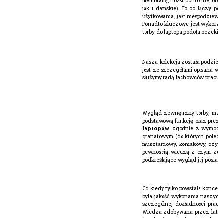
membranę, nóżki ochronne, ob
jak i damskie). To co łączy
użytkowania, jak: niespodzie
Ponadto kluczowe jest wykorz
torby do laptopa podoła ocze
Nasza kolekcja została podzie
jest ze szczegółami opisana 
służymy radą fachowców prac
Wygląd zewnętrzny torby, ma
podstawową funkcję oraz preze
laptopów
zgodnie z wymogam
granatowym (do których poleca
musztardowy, koniakowy, czy
pewnością wiedzą z czym zes
podkreślające wygląd jej posi
Od kiedy tylko powstała konce
była jakość wykonania naszyc
szczególnej dokładności pra
Wiedza zdobywana przez lata