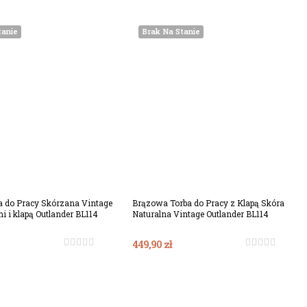
tanie
Brak Na Stanie
a do Pracy Skórzana Vintage
Brązowa Torba do Pracy z Klapą Skóra
i i klapą Outlander BL114
Naturalna Vintage Outlander BL114
449,90 zł