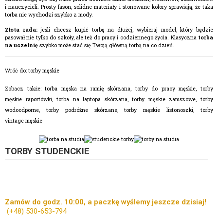
i nauczycieli. Prosty fason, solidne materiały i stonowane kolory sprawiają, że taka
torba nie wychodzi szybko z mody.
Złota rada:
jeśli chcesz kupić torbę na dłużej, wybieraj model, który będzie
pasował nie tylko do szkoły, ale też do pracy i codziennego życia. Klasyczna
torba
na uczelnię
szybko może stać się Twoją główną torbą na co dzień.
Wróć do:
torby męskie
Zobacz także:
torba męska na ramię skórzana
,
torby do pracy męskie
,
torby
męskie raportówki
,
torba na laptopa skórzana
,
torby męskie zamszowe
,
torby
wodoodporne
,
torby podróżne skórzane
,
torby męskie listonoszki
,
torby
vintage męskie
TORBY STUDENCKIE
Zamów do godz. 10:00, a paczkę wyślemy jeszcze dzisiaj!
(+48)
530-653-794