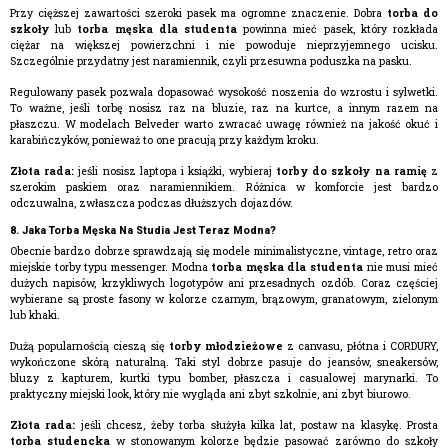
Przy cięższej zawartości szeroki pasek ma ogromne znaczenie. Dobra
torba do
szkoły
lub
torba męska dla studenta
powinna mieć pasek, który rozkłada
ciężar na większej powierzchni i nie powoduje nieprzyjemnego ucisku.
Szczególnie przydatny jest naramiennik, czyli przesuwna poduszka na pasku.
Regulowany pasek pozwala dopasować wysokość noszenia do wzrostu i sylwetki.
To ważne, jeśli torbę nosisz raz na bluzie, raz na kurtce, a innym razem na
płaszczu. W modelach Belveder warto zwracać uwagę również na jakość okuć i
karabińczyków, ponieważ to one pracują przy każdym kroku.
Złota rada:
jeśli nosisz laptopa i książki, wybieraj
torby do szkoły na ramię
z
szerokim paskiem oraz naramiennikiem. Różnica w komforcie jest bardzo
odczuwalna, zwłaszcza podczas dłuższych dojazdów.
8. Jaka Torba Męska Na Studia Jest Teraz Modna?
Obecnie bardzo dobrze sprawdzają się modele minimalistyczne, vintage, retro oraz
miejskie torby typu messenger. Modna
torba męska dla studenta
nie musi mieć
dużych napisów, krzykliwych logotypów ani przesadnych ozdób. Coraz częściej
wybierane są proste fasony w kolorze czarnym, brązowym, granatowym, zielonym
lub khaki.
Dużą popularnością cieszą się
torby młodzieżowe
z canvasu, płótna i CORDURY,
wykończone skórą naturalną. Taki styl dobrze pasuje do jeansów, sneakersów,
bluzy z kapturem, kurtki typu bomber, płaszcza i casualowej marynarki. To
praktyczny miejski look, który nie wygląda ani zbyt szkolnie, ani zbyt biurowo.
Złota rada:
jeśli chcesz, żeby torba służyła kilka lat, postaw na klasykę. Prosta
torba studencka
w stonowanym kolorze będzie pasować zarówno do szkoły