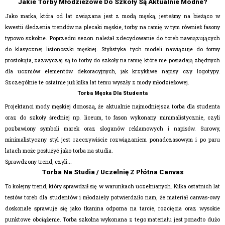
Jakie Torby Młodzieżowe Do Szkoły Są Aktualnie Modne?
Jako marka, która od lat związana jest z modą męską, jesteśmy na bieżąco w
kwestii śledzenia trendów na
plecaki męskie,
torby na ramię
w tym również fasony
typowo szkolne. Poprzedni sezon należał zdecydowanie do toreb nawiązujących
do klasycznej
listonoszki męskie
j. Stylistyka tych modeli nawiązuje do formy
prostokąta, zazwyczaj są to torby do szkoły na ramię które nie posiadają zbędnych
dla uczniów elementów dekoracyjnych, jak krzykliwe napisy czy logotypy.
Szczególnie te ostatnie już kilka lat temu wyszły z mody młodzieżowej.
Torba Męska Dla Studenta
Projektanci mody męskiej donoszą, że aktualnie najmodniejsza torba dla studenta
oraz do szkoły średniej np. liceum, to fason wykonany minimalistycznie, czyli
pozbawiony symboli marek oraz sloganów reklamowych i napisów. Surowy,
minimalistyczny styl
jest rzeczywiście rozwiązaniem ponadczasowym i po paru
latach może posłużyć jako torba na studia.
Sprawdzony trend, czyli...
Torba Na Studia / Uczelnię Z Płótna Canvas
To kolejny trend, który sprawdził się w warunkach uczelnianych. Kilka ostatnich lat
testów toreb dla studentów i młodzieży potwierdziło nam, że materiał canvas-owy
doskonale sprawuje się jako tkanina odporna na tarcie, rozcięcia oraz wysokie
punktowe obciążenie. Torba szkolna wykonana z tego materiału jest ponadto dużo