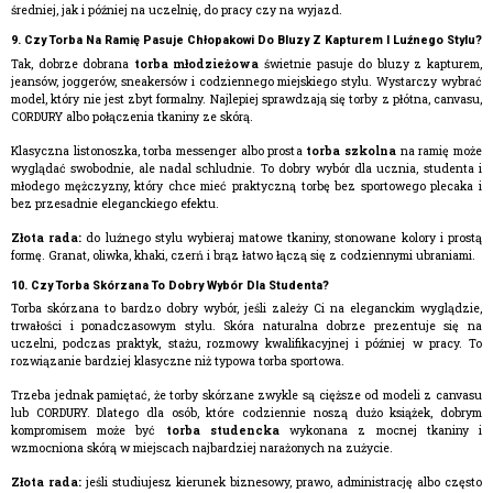
średniej, jak i później na uczelnię, do pracy czy na wyjazd.
9. Czy Torba Na Ramię Pasuje Chłopakowi Do Bluzy Z Kapturem I Luźnego Stylu?
Tak, dobrze dobrana
torba młodzieżowa
świetnie pasuje do bluzy z kapturem,
jeansów, joggerów, sneakersów i codziennego miejskiego stylu. Wystarczy wybrać
model, który nie jest zbyt formalny. Najlepiej sprawdzają się torby z płótna, canvasu,
CORDURY albo połączenia tkaniny ze skórą.
Klasyczna listonoszka, torba messenger albo prosta
torba szkolna
na ramię może
wyglądać swobodnie, ale nadal schludnie. To dobry wybór dla ucznia, studenta i
młodego mężczyzny, który chce mieć praktyczną torbę bez sportowego plecaka i
bez przesadnie eleganckiego efektu.
Złota rada:
do luźnego stylu wybieraj matowe tkaniny, stonowane kolory i prostą
formę. Granat, oliwka, khaki, czerń i brąz łatwo łączą się z codziennymi ubraniami.
10. Czy Torba Skórzana To Dobry Wybór Dla Studenta?
Torba skórzana to bardzo dobry wybór, jeśli zależy Ci na eleganckim wyglądzie,
trwałości i ponadczasowym stylu. Skóra naturalna dobrze prezentuje się na
uczelni, podczas praktyk, stażu, rozmowy kwalifikacyjnej i później w pracy. To
rozwiązanie bardziej klasyczne niż typowa torba sportowa.
Trzeba jednak pamiętać, że torby skórzane zwykle są cięższe od modeli z canvasu
lub CORDURY. Dlatego dla osób, które codziennie noszą dużo książek, dobrym
kompromisem może być
torba studencka
wykonana z mocnej tkaniny i
wzmocniona skórą w miejscach najbardziej narażonych na zużycie.
Złota rada:
jeśli studiujesz kierunek biznesowy, prawo, administrację albo często