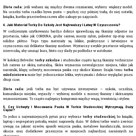
Złota rada:
jeśli wahasz się między dwoma rozmiarami, wybierz większy model.
Na uczelni torba rzadko bywa pusta — prędzej czy później trafią do niej notatki,
książka, kurtka przeciwdeszczowa albo zakupy po zajęciach.
4. Jaki Materiał Torby Do Szkoły Jest Najtrwalszy I Łatwy W Czyszczeniu?
W codziennym użytkowaniu bardzo dobrze sprawdzają się tkaniny odporne na
przetarcia, takie jak CORDURA, gruby canvas, mocny nylon, poliester rip-stop oraz
solidne płótno. Tego typu materiały są lekkie, praktyczne i łatwiejsze w
czyszczeniu niż delikatne tkaniny modowe. Wystarczy zwykle przetarcie wilgotną
ściereczką, aby usunąć kurz, błoto czy ślady po podłodze w autobusie.
W kolekcji Belveder
torby szkolne
i studenckie często łączą tkaniny techniczne
lub canvas ze skórą naturalną. Skóra wzmacnia newralgiczne miejsca, takie jak
narożniki, klapy, uchwyty, mocowania paska czy okolice klamer. Dzięki temu
torba
młodzieżowa
może być jednocześnie lekka, wytrzymała i dobrze wyglądać przez
długi czas.
Złota rada:
jeśli torba ma być używana intensywnie — szkoła, uczelnia,
komunikacja miejska, wyjazdy — wybieraj modele z mocnej tkaniny i skórzanymi
wzmocnieniami. To często najlepszy kompromis między wagą, trwałością i stylem.
5. Czy Uchwyty I Mocowania Paska W Torbie Studenckiej Wytrzymają Duży
Ciężar?
To jedno z najważniejszych pytań przy wyborze
torby studenckiej
, bo książki,
laptop i segregatory potrafią ważyć naprawdę dużo. W dobrej torbie warto zwrócić
uwagę na jakość szwów, sposób wszycia paska, metalowe karabińczyki, mocne
okucia oraz dodatkowe przeszycia w miejscach najbardziej narażonych na
obciążenie.