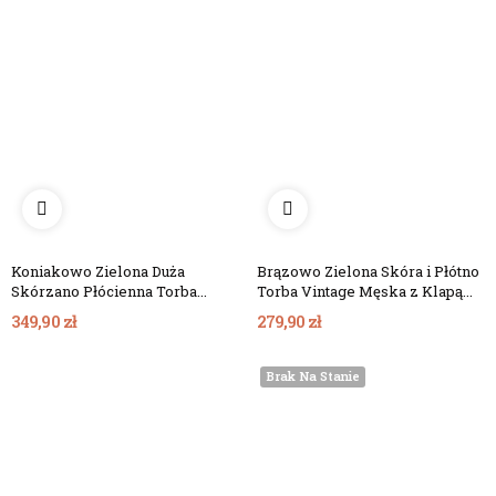
Koniakowo Zielona Duża
Brązowo Zielona Skóra i Płótno
Skórzano Płócienna Torba
Torba Vintage Męska z Klapą
Vintage Męska Belveder
Belveder BV17BRZ
349,90 zł
279,90 zł
BC61KNZ
Brak Na Stanie