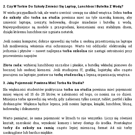
2. Czy W Torbie Do Szkoły Zmieści Się Laptop, Lunchbox I Butelka Z Wodą?
W wielu przypadkach tak, ale warto zwrócić uwagę na układ wnętrza. Dobra
torba
do szkoły
albo
torba na studia
powinna mieć na tyle szeroką komorę, aby
zmieścić laptopa, zeszyty, ładowarkę, drugie śniadanie i butelkę z wodą.
Najwygodniejsze są modele z przegrodami, kieszeniami oraz stabilnym dnem,
dzięki któremu lunchbox nie zgniata notatek.
Jeśli nosisz komputer, dobrze sprawdzi się torba z osobną przestrzenią na laptopa
lub możliwością włożenia etui ochronnego. Warto też oddzielić elektronikę od
jedzenia i płynów — nawet najlepsza
torba szkolna
nie zastąpi ostrożności przy
przewożeniu napojów.
Złota rada:
wybieraj lunchboxy szczelne i płaskie, a butelkę wkładaj pionowo do
bocznej lub osobnej kieszeni. Jeśli studiujesz IT, grafikę, logistykę albo często
pracujesz na laptopie, postaw na
torbę studencką
z lepszą organizacją wnętrza.
3. Jaką Pojemność Powinna Mieć Torba Na Studia?
Dla większości studentów praktyczna
torba na studia
powinna mieć pojemność
mniej więcej od 15 do 25 litrów, w zależności od tego, co nosisz na co dzień.
Mniejsza torba sprawdzi się wtedy, gdy zabierasz tylko zeszyt, tablet, portfel i kilka
drobiazgów. Większa będzie lepsza, jeśli nosisz laptopa, książki, lunchbox, bluzę,
ładowarkę i dokumenty.
Warto pamiętać, że sama pojemność w litrach to nie wszystko. Liczy się również
kształt, szerokość dna, wysokość komory i łatwy dostęp do środka. Prostokątne
torby do szkoły na ramię
często lepiej mieszczą format A4 niż torby
zaokrąglone lub bardzo miękkie.