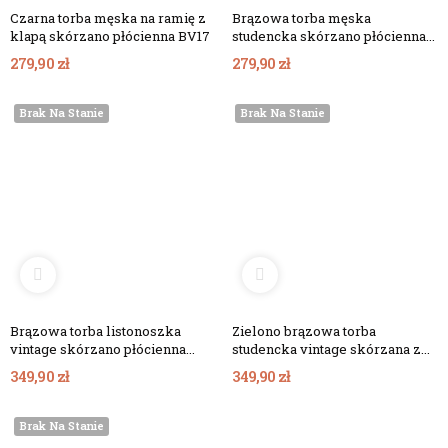
Czarna torba męska na ramię z
Brązowa torba męska
klapą skórzano płócienna BV17
studencka skórzano płócienna
vintage BV17
279,90 zł
279,90 zł
Brak Na Stanie
Brak Na Stanie
Brązowa torba listonoszka
Zielono brązowa torba
vintage skórzano płócienna
studencka vintage skórzana z
BV68
canvasem BV67
349,90 zł
349,90 zł
Brak Na Stanie