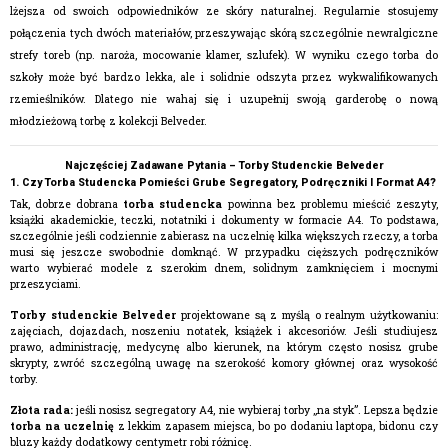
lżejsza od swoich odpowiedników ze skóry naturalnej. Regularnie stosujemy
połączenia tych dwóch materiałów, przeszywając skórą szczególnie newralgiczne
strefy toreb (np. naroża, mocowanie klamer, szlufek). W wyniku czego torba do
szkoły może być bardzo lekka, ale i solidnie odszyta przez wykwalifikowanych
rzemieślników. Dlatego nie wahaj się i uzupełnij swoją garderobę o nową
młodzieżową torbę z kolekcji Belveder.
Najczęściej Zadawane Pytania – Torby Studenckie Belveder
1. Czy Torba Studencka Pomieści Grube Segregatory, Podręczniki I Format A4?
Tak, dobrze dobrana
torba studencka
powinna bez problemu mieścić zeszyty,
książki akademickie, teczki, notatniki i dokumenty w formacie A4. To podstawa,
szczególnie jeśli codziennie zabierasz na uczelnię kilka większych rzeczy, a torba
musi się jeszcze swobodnie domknąć. W przypadku cięższych podręczników
warto wybierać modele z szerokim dnem, solidnym zamknięciem i mocnymi
przeszyciami.
Torby studenckie Belveder
projektowane są z myślą o realnym użytkowaniu:
zajęciach, dojazdach, noszeniu notatek, książek i akcesoriów. Jeśli studiujesz
prawo, administrację, medycynę albo kierunek, na którym często nosisz grube
skrypty, zwróć szczególną uwagę na szerokość komory głównej oraz wysokość
torby.
Złota rada:
jeśli nosisz segregatory A4, nie wybieraj torby „na styk”. Lepsza będzie
torba na uczelnię
z lekkim zapasem miejsca, bo po dodaniu laptopa, bidonu czy
bluzy każdy dodatkowy centymetr robi różnicę.