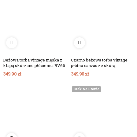
Beżowa torba vintage męska z
Czarno beżowa torba vintage
klapą skórzano płócienna BV66
płótno canvas ze skórą
naturalną BV65
349,90 zł
349,90 zł
Brak Na Stanie