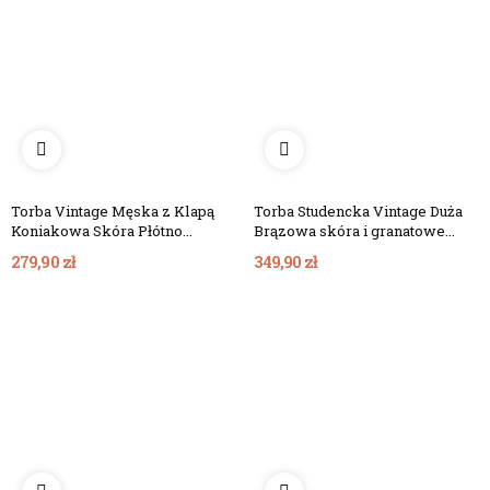
Torba Vintage Męska z Klapą
Torba Studencka Vintage Duża
Koniakowa Skóra Płótno
Brązowa skóra i granatowe
Granatowe Belveder BV17BRN
Płótno Belveder BC61BRN
279,90 zł
349,90 zł