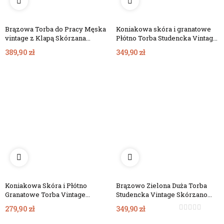
Brązowa Torba do Pracy Męska
Koniakowa skóra i granatowe
vintage z Klapą Skórzana
Płótno Torba Studencka Vintage
Outlander BL161
Duża Belveder BC61KNN
389,90 zł
349,90 zł
Koniakowa Skóra i Płótno
Brązowo Zielona Duża Torba
Granatowe Torba Vintage
Studencka Vintage Skórzano
Męska z Klapą Belveder
Płócienna Belveder BC61BRZ
279,90 zł
349,90 zł
BV17KNN