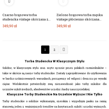
Czarno brązowa torba
Zielono brązowa torba męska
studencka vintage skórzana z
vintage płócienno skórzana
płótnem BV64
BV63
349,90 zł
349,90 zł

1
2
Torba Studencka W Klasycznym Stylu
Solidne, w klasycznym stylu oraz szyte ręcznie przez polskich rzemieślników –
takie w skrócie są nasze torby studenckie. Zostały zaprojektowane do użytkowania
w bardzo zróżnicowanych warunkach, począwszy od wilgoci i deszczu po wysoki
ciężar. Wielokrotnie potwierdziły swą niezawodność jako torby szkolne dla
uczniów szkół średnich, absolwentów uczelni i kadry nauczycielskiej.
Klasyczne Torby Studenckie Na Uczelnie Wyższe I Nie Tylko
Torby studenckie o solidnie wykonanym, szerokim i wygodnym pasku na ramię
stanowią jeden z ważniejszych trendów na korytarzach szkół i uczelni wyższych.