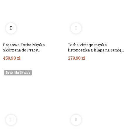
Brązowa Torba Męska
Torba vintage męska
Skórzana do Pracy
listonoszka z klapą na ramię
Lakierowana BVG45
szara BV17
459,90 zł
279,90 zł
Brak Na Stanie