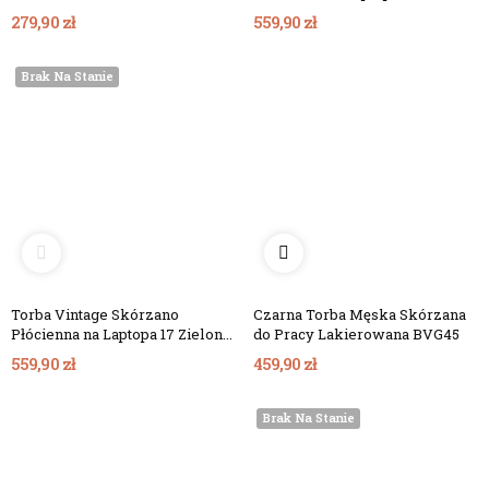
Forester BF91
279,90 zł
559,90 zł
Brak Na Stanie
Torba Vintage Skórzano
Czarna Torba Męska Skórzana
Płócienna na Laptopa 17 Zielona
do Pracy Lakierowana BVG45
Forester BF91
559,90 zł
459,90 zł
Brak Na Stanie