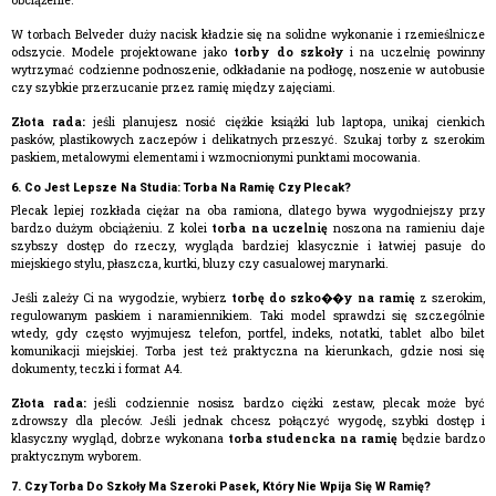
W torbach Belveder duży nacisk kładzie się na solidne wykonanie i rzemieślnicze
odszycie. Modele projektowane jako
torby do szkoły
i na uczelnię powinny
wytrzymać codzienne podnoszenie, odkładanie na podłogę, noszenie w autobusie
czy szybkie przerzucanie przez ramię między zajęciami.
Złota rada:
jeśli planujesz nosić ciężkie książki lub laptopa, unikaj cienkich
pasków, plastikowych zaczepów i delikatnych przeszyć. Szukaj torby z szerokim
paskiem, metalowymi elementami i wzmocnionymi punktami mocowania.
6. Co Jest Lepsze Na Studia: Torba Na Ramię Czy Plecak?
Plecak lepiej rozkłada ciężar na oba ramiona, dlatego bywa wygodniejszy przy
bardzo dużym obciążeniu. Z kolei
torba na uczelnię
noszona na ramieniu daje
szybszy dostęp do rzeczy, wygląda bardziej klasycznie i łatwiej pasuje do
miejskiego stylu, płaszcza, kurtki, bluzy czy casualowej marynarki.
Jeśli zależy Ci na wygodzie, wybierz
torbę do szko��y na ramię
z szerokim,
regulowanym paskiem i naramiennikiem. Taki model sprawdzi się szczególnie
wtedy, gdy często wyjmujesz telefon, portfel, indeks, notatki, tablet albo bilet
komunikacji miejskiej. Torba jest też praktyczna na kierunkach, gdzie nosi się
dokumenty, teczki i format A4.
Złota rada:
jeśli codziennie nosisz bardzo ciężki zestaw, plecak może być
zdrowszy dla pleców. Jeśli jednak chcesz połączyć wygodę, szybki dostęp i
klasyczny wygląd, dobrze wykonana
torba studencka na ramię
będzie bardzo
praktycznym wyborem.
7. Czy Torba Do Szkoły Ma Szeroki Pasek, Który Nie Wpija Się W Ramię?