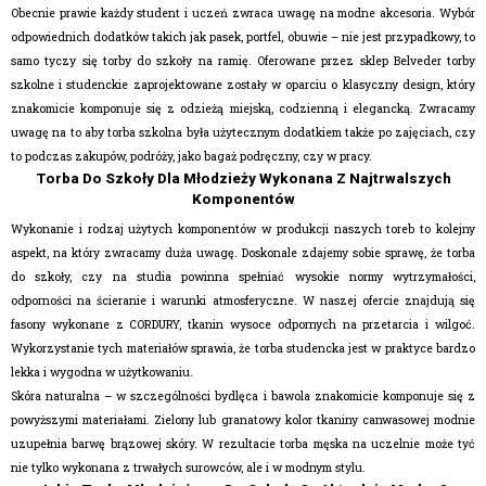
Obecnie prawie każdy student i uczeń zwraca uwagę na modne akcesoria. Wybór
odpowiednich dodatków takich jak pasek, portfel, obuwie – nie jest przypadkowy, to
samo tyczy się torby do szkoły na ramię. Oferowane przez sklep Belveder torby
szkolne i studenckie zaprojektowane zostały w oparciu o klasyczny design, który
znakomicie komponuje się z odzieżą miejską, codzienną i elegancką. Zwracamy
uwagę na to aby torba szkolna była użytecznym dodatkiem także po zajęciach, czy
to podczas zakupów, podróży, jako bagaż podręczny, czy w pracy.
Torba Do Szkoły Dla Młodzieży Wykonana Z Najtrwalszych
Komponentów
Wykonanie i rodzaj użytych komponentów w produkcji naszych toreb to kolejny
aspekt, na który zwracamy duża uwagę. Doskonale zdajemy sobie sprawę, że torba
do szkoły, czy na studia powinna spełniać wysokie normy wytrzymałości,
odporności na ścieranie i warunki atmosferyczne. W naszej ofercie znajdują się
fasony wykonane z CORDURY, tkanin wysoce odpornych na przetarcia i wilgoć.
Wykorzystanie tych materiałów sprawia, że torba studencka jest w praktyce bardzo
lekka i wygodna w użytkowaniu.
Skóra naturalna – w szczególności bydlęca i bawola znakomicie komponuje się z
powyższymi materiałami. Zielony lub granatowy kolor tkaniny canwasowej modnie
uzupełnia barwę brązowej skóry. W rezultacie
torba męska
na uczelnie może tyć
nie tylko wykonana z trwałych surowców, ale i w modnym stylu.