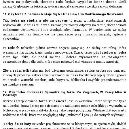
bywasz na praktykach, skórzana torba będzie wyglądać bardzo dobrze. Jeśli
zależy Ci głównie na lekkości, wybierz model canvasowy ze skórzanymi detalami.
11. Czy Torba Z Canvasu Nadaje Się Na Uczelnię I Do Codziennego Noszenia?
Tak,
torba na studia z płótna canvas
to jeden z najbardziej praktycznych
wyborów dla ucznia i studenta. Canvas jest mocny, odporny na tarcie, dobrze znosi
codzienne użytkowanie i nie wygląda zbyt formalnie. W porównaniu ze skórą
naturalną jest też lżejszy, co ma znaczenie przy noszeniu książek, laptopa i
akcesoriów.
W torbach Belveder płótno canvas często łączy się ze skórą naturalną, która
wzmacnia narożniki, klapy, paski i mocowania. Dzięki temu
młodzieżowa torba
może być lekka, ale nadal solidna i dobrze wykończona. To rozwiązanie
szczególnie dobre dla osób, które chcą połączyć styl vintage z praktycznością.
Złota rada:
jeśli torba ma być używana codziennie, szukaj grubszego canvasu,
mocnych przeszyć i skórzanych wzmocnień. Taka konstrukcja lepiej znosi typowe
studenckie warunki: autobus, aula, korytarz, biblioteka i szybkie przemieszczanie
się między zajęciami.
12. Czy Torba Studencka Sprawdzi Się Także Po Zajęciach, W Pracy Albo W
Podróży?
Dobrze zaprojektowana
torba studencka
jest uniwersalna i może służyć nie tylko
na uczelni. Sprawdzi się po zajęciach, na zakupach, podczas krótkiego wyjazdu, w
bibliotece, w pracy, na praktykach czy jako bagaż podręczny. Właśnie dlatego warto
wybierać modele, które nie wyglądają zbyt „szkolnie” i pasują do różnych stylizacji.
Torby do szkoły
Belveder projektowane są w klasycznym, miejskim stylu, dzięki
czemu mogą być używane przez uczniów szkół średnich, studentów, absolwentów