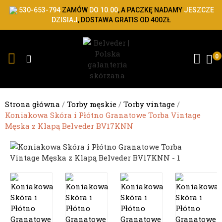
530-653-794
ZAMÓW
DO 10.00
, A PACZKĘ NADAMY
JESZCZE
DZISIAJ
, DOSTAWA GRATIS OD 400ZŁ
e
0
e
e
Strona główna
Torby męskie
Torby vintage
Koniakowa Skóra i Płótno Granatowe Torba Vintage
e
Męska z Klapą Belveder BV17KNN
e
e
e
e