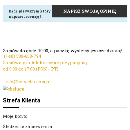
NAPISZ SWOJĄ OPINIĘ
Bądź pierwszym który
napisze recenzję !
Zamów do godz. 10:00, a paczkę wyślemy jeszcze dzisiaj!
(+48)
530-653-794
Zamówienia telefoniczne przyjmujemy:
od 9:00 do 17:00 (PON - PT)
Kontakt mailowy ws. zamówień:
info@belveder.com.pl
Dzisiaj zamówienia przyjmuje Ola
Strefa Klienta
Moje konto
Śledzenie zamówienia