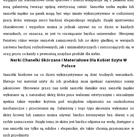
wyglądu niż standardowe nerki sportowe i dobrze komponuje się z paskiem oraz
inną galanterią tworząc spójną estetyczną całość. Saszetka nerka męska lub
saszetki męskie na pasek mogą być więc śmiało wykorzystywane w codziennej
pracy, która wymaga nieco bardziej eleganckiego wyglądu. Dzięki sportowemu
charakterowi i wygodzie można je jednak używać na co dzień w każdych
warunkach, co oznacza, że jest to rozwiązanie bardzo uniwersalne. Oferujemy
Państwu różne wersje saszetek zamszowych lub ze skóry gładkiej, w wersjach
zarówno bardziej rozbudowanych, jak i minimalistycznych i nierzucających się w
oczy, przez co każdy z pewnością znajdzie produkt dla siebie.
Nerki Chanelki Skórzane I Materiałowe Dla Kobiet Szyte W
Polsce
Saszetki biodrowe na co dzień wykorzystywane są dość trudnych warunkach.
Dlatego też materiał użyty do ich produkcji musi spełniać najwyższe normy
jakościowe. Oferowane przez nas nerki saszetki damskie oraz saszetki męskie
wykonane są z naturalnej skóry, która poza walorami estetycznymi i wizualnymi
spełnia także wysokie kryteria pod względem odporności na uszkodzenia
mechaniczne i przecieranie się. Galanterię i tego typu akcesoria wykonane ze
skóry licowej lub zamszu można używać bardzo intensywnie bez obawy o jej
rychłe zniszczenie. Dzięki temu, że skóra jest bardzo odporna na wodę, dostępne u
nas saszetki nie tylko są solidne i eleganckie, ale także chronią przenoszone w
nich przedmioty.