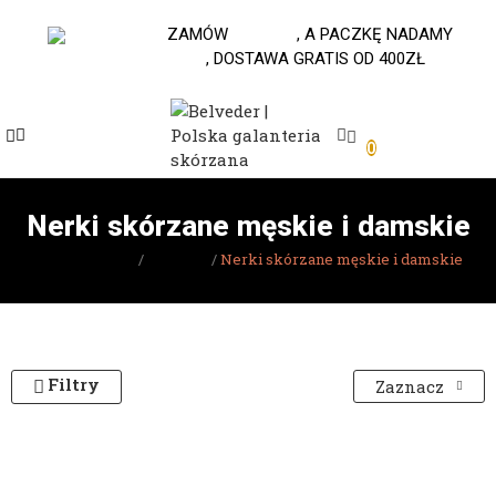
530-653-794
ZAMÓW
DO 10.00
, A PACZKĘ NADAMY
JESZCZE DZISIAJ
, DOSTAWA GRATIS OD 400ZŁ
e
0
e
e
Nerki skórzane męskie i damskie
e
Strona główna
Saszetki
Nerki skórzane męskie i damskie
e
e
Filtry
Zaznacz
e
e