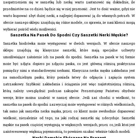
zaopatrzeniem się w saszetkę lub nerkę warto zastanowić się dokładnie, ile
przedmiotów na co dzień będzie się w niej przenosić. Jest to dość ważne, gdyż nie
warto kupować zbyt dużej nerki, a najlepiej dopasować ją do własnych potrzeb. W
ofercie naszego sklepu znajdują się różne modele, co sprawia, że nasi klienci mogą
wybierać pośród wielu możliwości.
Saszetka Na Pasek Do Spodni Czy Saszetki Nerki Męskie?
Saszetka biodrówka może występować w dwóch wersjach. W ofercie naszego
sklepu znajdują się klasyczne saszetki, które mają specjalne uchwyty
umożliwiające założenie ich na pasek do spodni. Saszetka na pasek w tej formie
może być zdjęta dopiero po zdjęciu paska, co jest główną różnicą praktyczna
pomiędzy nimi a standardowymi nerkami. Klasyczna nerka męska zakładana jest
na samodzielnym pasku, który posiada łatwy do odpięcia i zapięcia system
zatrzaskowy. Szybkość zakładania i ściągania jest więc najistotniejszą różnicą,
którą należy uwzględnić podczas zakupów. Prezentujemy Państwu obydwie
wersje, które można znaleźć w naszej ofercie. Jeśli zaś chodzi o wielkość, to
saszetka na pasek do spodni zazwyczaj może występować w różnych wielkościach,
tak samo jak saszetka nerka męska, przez co klient może swobodnie dopasować
wielkość, niezależnie od tego, na jaki rodzaj saszetki się zdecyduje. Saszetki
męskie na pasek częściej występują w większych wersjach, przez co, jeśli ktoś jest
zainteresowany większą pojemnością, to powinien szukać właśnie takich modeli.
Nerki Damskie Skórzane Na Prezent