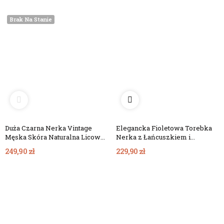
Brak Na Stanie
Duża Czarna Nerka Vintage
Elegancka Fioletowa Torebka
Męska Skóra Naturalna Licowa
Nerka z Łańcuszkiem i
NX19
Chwostem Skóra Zamszowa...
249,90 zł
229,90 zł