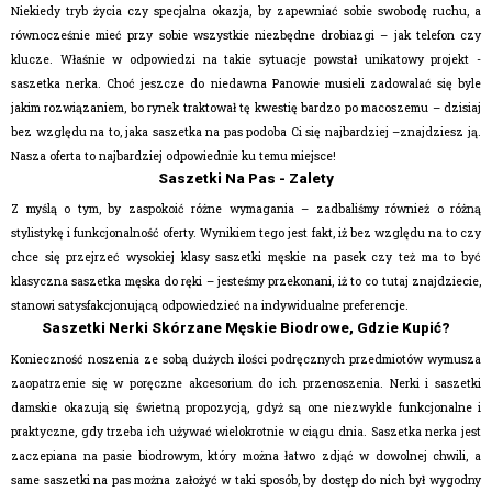
Niekiedy tryb życia czy specjalna okazja, by zapewniać sobie swobodę ruchu, a
równocześnie mieć przy sobie wszystkie niezbędne drobiazgi – jak telefon czy
klucze. Właśnie w odpowiedzi na takie sytuacje powstał unikatowy projekt -
saszetka nerka. Choć jeszcze do niedawna Panowie musieli zadowalać się byle
jakim rozwiązaniem, bo rynek traktował tę kwestię bardzo po macoszemu – dzisiaj
bez względu na to, jaka saszetka na pas podoba Ci się najbardziej –znajdziesz ją.
Nasza oferta to najbardziej odpowiednie ku temu miejsce!
Saszetki Na Pas - Zalety
Z myślą o tym, by zaspokoić różne wymagania – zadbaliśmy również o różną
stylistykę i funkcjonalność oferty. Wynikiem tego jest fakt, iż bez względu na to czy
chce się przejrzeć wysokiej klasy saszetki męskie na pasek czy też ma to być
klasyczna
saszetka męska do ręki
– jesteśmy przekonani, iż to co tutaj znajdziecie,
stanowi satysfakcjonującą odpowiedzieć na indywidualne preferencje.
Saszetki Nerki Skórzane Męskie Biodrowe, Gdzie Kupić?
Konieczność noszenia ze sobą dużych ilości podręcznych przedmiotów wymusza
zaopatrzenie się w poręczne akcesorium do ich przenoszenia. Nerki i saszetki
damskie okazują się świetną propozycją, gdyż są one niezwykle funkcjonalne i
praktyczne, gdy trzeba ich używać wielokrotnie w ciągu dnia. Saszetka nerka jest
zaczepiana na pasie biodrowym, który można łatwo zdjąć w dowolnej chwili, a
same saszetki na pas można założyć w taki sposób, by dostęp do nich był wygodny