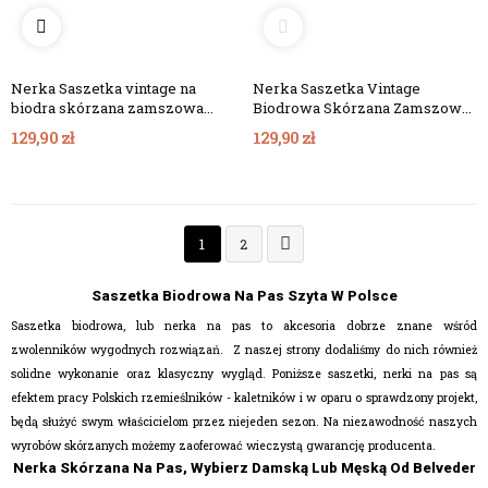
Nerka Saszetka vintage na
Nerka Saszetka Vintage
biodra skórzana zamszowa
Biodrowa Skórzana Zamszowa
szara BL03
Czarna BL03
129,90 zł
129,90 zł

1
2
Saszetka Biodrowa Na Pas Szyta W Polsce
Saszetka biodrowa, lub nerka na pas to akcesoria dobrze znane wśród
zwolenników wygodnych rozwiązań. Z naszej strony dodaliśmy do nich również
solidne wykonanie oraz klasyczny wygląd. Poniższe saszetki, nerki na pas są
efektem pracy Polskich rzemieślników - kaletników i w oparu o sprawdzony projekt,
będą służyć swym właścicielom przez niejeden sezon. Na niezawodność naszych
wyrobów skórzanych możemy zaoferować wieczystą gwarancję producenta.
Nerka Skórzana Na Pas, Wybierz Damską Lub Męską Od Belveder