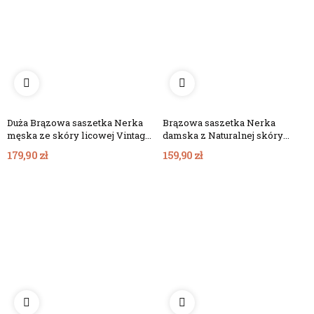
Duża Brązowa saszetka Nerka
Brązowa saszetka Nerka
męska ze skóry licowej Vintage
damska z Naturalnej skóry
B-FB1G
licowej Vintage B-FB2G
179,90 zł
159,90 zł