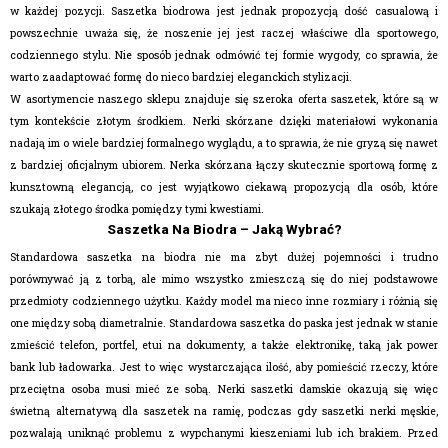
w każdej pozycji. Saszetka biodrowa jest jednak propozycją dość casualową i
powszechnie uważa się, że noszenie jej jest raczej właściwe dla sportowego,
codziennego stylu. Nie sposób jednak odmówić tej formie wygody, co sprawia, że
warto zaadaptować formę do nieco bardziej eleganckich stylizacji.
W asortymencie naszego sklepu znajduje się szeroka oferta saszetek, które są w
tym kontekście złotym środkiem. Nerki skórzane dzięki materiałowi wykonania
nadają im o wiele bardziej formalnego wyglądu, a to sprawia, że nie gryzą się nawet
z bardziej oficjalnym ubiorem. Nerka skórzana łączy skutecznie sportową formę z
kunsztowną elegancją, co jest wyjątkowo ciekawą propozycją dla osób, które
szukają złotego środka pomiędzy tymi kwestiami.
Saszetka Na Biodra – Jaką Wybrać?
Standardowa saszetka na biodra nie ma zbyt dużej pojemności i trudno
porównywać ją z torbą, ale mimo wszystko zmieszczą się do niej podstawowe
przedmioty codziennego użytku. Każdy model ma nieco inne rozmiary i różnią się
one między sobą diametralnie. Standardowa saszetka do paska jest jednak w stanie
zmieścić telefon,
portfel
,
etui na dokumenty
, a także elektronikę, taką jak power
bank lub ładowarka. Jest to więc wystarczająca ilość, aby pomieścić rzeczy, które
przeciętna osoba musi mieć ze sobą. Nerki saszetki damskie okazują się więc
świetną alternatywą dla
saszetek na ramię
, podczas gdy saszetki nerki męskie,
pozwalają uniknąć problemu z wypchanymi kieszeniami lub ich brakiem. Przed