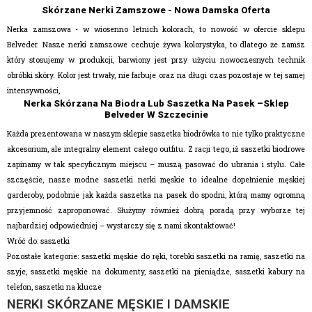
Skórzane Nerki Zamszowe - Nowa Damska Oferta
Nerka zamszowa - w wiosenno letnich kolorach, to nowość w ofercie sklepu
Belveder. Nasze nerki zamszowe cechuje żywa kolorystyka, to dlatego że zamsz
który stosujemy w produkcji, barwiony jest przy użyciu nowoczesnych technik
obróbki skóry. Kolor jest trwały, nie farbuje oraz na długi czas pozostaje w tej samej
intensywności,
Nerka Skórzana Na Biodra Lub Saszetka Na Pasek –sklep
Belveder W Szczecinie
Każda prezentowana w naszym sklepie saszetka biodrówka to nie tylko praktyczne
akcesorium, ale integralny element całego outfitu. Z racji tego, iż saszetki biodrowe
zapinamy w tak specyficznym miejscu – muszą pasować do ubrania i stylu. Całe
szczęście, nasze modne saszetki nerki męskie to idealne dopełnienie męskiej
garderoby, podobnie jak każda saszetka na pasek do spodni, którą mamy ogromną
przyjemność zaproponować. Służymy również dobrą poradą przy wyborze tej
najbardziej odpowiedniej – wystarczy się z nami skontaktować!
Wróć do:
saszetki
Pozostałe kategorie:
saszetki męskie do ręki
,
torebki saszetki na ramię
,
saszetki na
szyje
,
saszetki męskie na dokumenty
,
saszetki na pieniądze
,
saszetki kabury na
telefon
,
saszetki na klucze
NERKI SKÓRZANE MĘSKIE I DAMSKIE