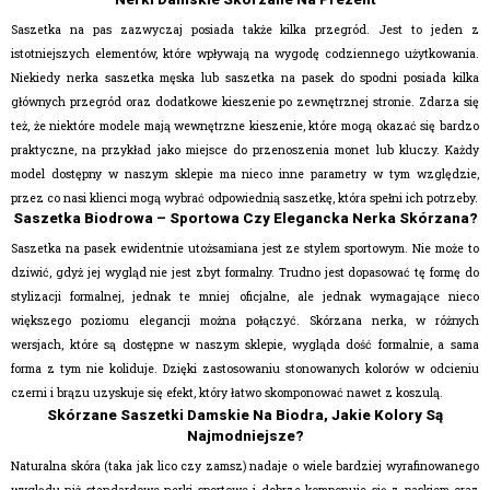
Saszetka na pas zazwyczaj posiada także kilka przegród. Jest to jeden z
istotniejszych elementów, które wpływają na wygodę codziennego użytkowania.
Niekiedy nerka saszetka męska lub saszetka na pasek do spodni posiada kilka
głównych przegród oraz dodatkowe kieszenie po zewnętrznej stronie. Zdarza się
też, że niektóre modele mają wewnętrzne kieszenie, które mogą okazać się bardzo
praktyczne, na przykład jako miejsce do przenoszenia monet lub kluczy. Każdy
model dostępny w naszym sklepie ma nieco inne parametry w tym względzie,
przez co nasi klienci mogą wybrać odpowiednią saszetkę, która spełni ich potrzeby.
Saszetka Biodrowa – Sportowa Czy Elegancka Nerka Skórzana?
Saszetka na pasek ewidentnie utożsamiana jest ze stylem sportowym. Nie może to
dziwić, gdyż jej wygląd nie jest zbyt formalny. Trudno jest dopasować tę formę do
stylizacji formalnej, jednak te mniej oficjalne, ale jednak wymagające nieco
większego poziomu elegancji można połączyć. Skórzana nerka, w różnych
wersjach, które są dostępne w naszym sklepie, wygląda dość formalnie, a sama
forma z tym nie koliduje. Dzięki zastosowaniu stonowanych kolorów w odcieniu
czerni i brązu uzyskuje się efekt, który łatwo skomponować nawet z koszulą.
Skórzane Saszetki Damskie Na Biodra, Jakie Kolory Są
Najmodniejsze?
Naturalna skóra (taka jak lico czy zamsz) nadaje o wiele bardziej wyrafinowanego