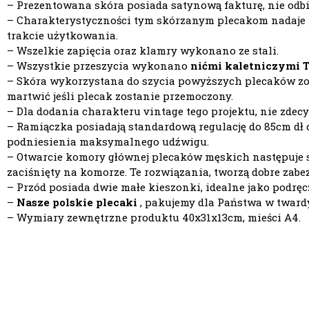
– Prezentowana skóra posiada satynową fakturę, nie odbij
– Charakterystyczności tym skórzanym plecakom nadaje wł
trakcie użytkowania.
– Wszelkie zapięcia oraz klamry wykonano ze stali.
– Wszystkie przeszycia wykonano
nićmi kaletniczymi 
– Skóra wykorzystana do szycia powyższych plecaków z
martwić jeśli plecak zostanie przemoczony.
– Dla dodania charakteru vintage tego projektu, nie zde
– Ramiączka posiadają standardową regulację do 85cm dł c
podniesienia maksymalnego udźwigu.
– Otwarcie komory głównej
plecaków męskich
następuje 
zaciśnięty na komorze. Te rozwiązania, tworzą dobre zabe
– Przód posiada dwie małe kieszonki, idealne jako podrę
–
Nasze polskie plecaki
, pakujemy dla Państwa w twardy
– Wymiary zewnętrzne produktu 40x31x13cm, mieści A4.