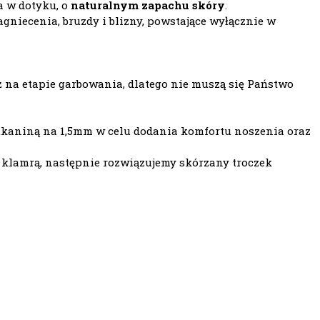
a w dotyku, o
naturalnym zapachu skóry
.
niecenia, bruzdy i blizny, powstające wyłącznie w
ż na etapie garbowania, dlatego nie muszą się Państwo
ą tkaniną na 1,5mm w celu dodania komfortu noszenia oraz
 klamrą, następnie rozwiązujemy skórzany troczek