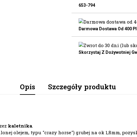
653-794
Darmowa Dostawa Od 400 Pln
Skorzystaj Z Dożywotniej Gw
Opis
Szczegóły produktu
rzez
kaletnika
.
ej olejem, typu "crazy horse") grubej na ok 1,8mm, pozysk