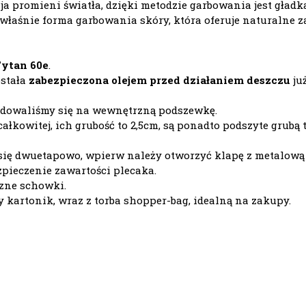
a promieni światła, dzięki metodzie garbowania jest gładk
aśnie forma garbowania skóry, która oferuje naturalne zag
Tytan 60e
.
ostała
zabezpieczona olejem przed działaniem deszczu
ju
cydowaliśmy się na wewnętrzną podszewkę.
ałkowitej, ich grubość to 2,5cm, są ponadto podszyte grub
się dwuetapowo, wpierw należy otworzyć klapę z metalową
zpieczenie zawartości plecaka.
czne schowki.
 kartonik, wraz z torba shopper-bag, idealną na zakupy.