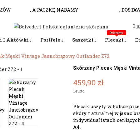
MÓW
DO 10.00
, A PACZKĘ NADAMY
JESZCZE DZISIAJ
, DOSTA
Polecamy
i I Aktówki
Portfele
Saszetki
Plecaki
E
ak Męski Vintage Jasnobrązowy Outlander Z72
Skórzany Plecak Męski Vint
459,90 zł
Brutto
Plecak uszyty w Polsce prze
skóry naturalnej w jasno b
indywidualistach ceniącyc
A4.