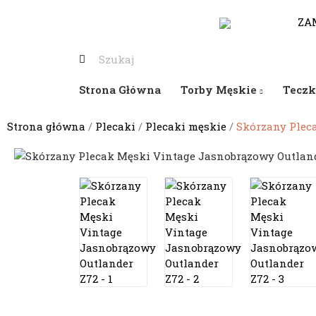
530-653-794
ZA
Strona Główna
Torby Męskie
Teczk
Strona główna
Plecaki
Plecaki męskie
Skórzany Plec