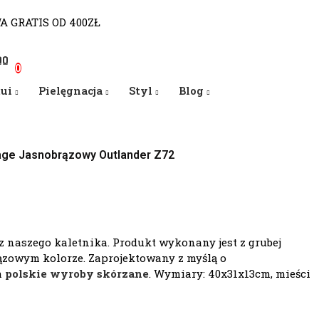
WA GRATIS OD 400ZŁ
0
0
0
tui
Pielęgnacja
Styl
Blog
age Jasnobrązowy Outlander Z72
z naszego kaletnika. Produkt wykonany jest z grubej
rązowym kolorze. Zaprojektowany z myślą o
h
polskie wyroby skórzane
. Wymiary: 40x31x13cm, mieści