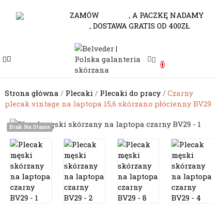
530-653-794
ZAMÓW
DO 10.00
, A PACZKĘ NADAMY
JESZCZE DZISIAJ
, DOSTAWA GRATIS OD 400ZŁ
e
0
e
e
Strona główna
Plecaki
Plecaki do pracy
Czarny
plecak vintage na laptopa 15,6 skórzano płócienny BV29
e
Brak Na Stanie
e
e
e
e