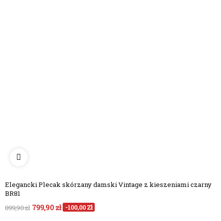
Elegancki Plecak skórzany damski Vintage z kieszeniami czarny
BR81
799,90 zł
-100,00 Zł
899,90 zł