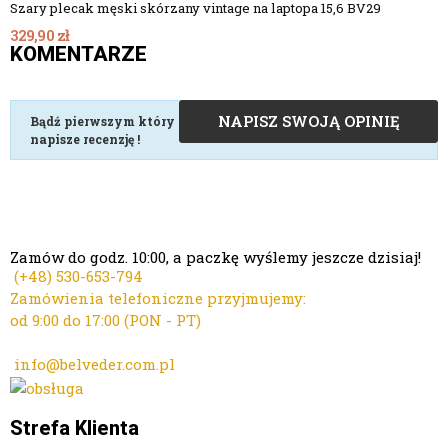
Szary plecak męski skórzany vintage na laptopa 15,6 BV29
329,90 zł
KOMENTARZE
NAPISZ SWOJĄ OPINIĘ
Bądź pierwszym który
napisze recenzję !
Zamów do godz. 10:00, a paczkę wyślemy jeszcze dzisiaj!
(+48)
530-653-794
Zamówienia telefoniczne przyjmujemy:
od 9:00 do 17:00 (PON - PT)
Kontakt mailowy ws. zamówień:
info@belveder.com.pl
Dzisiaj zamówienia przyjmuje Ola
Strefa Klienta