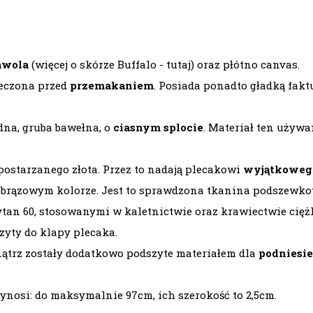
awola
(więcej o skórze
Buffalo - tutaj
) oraz płótno canvas.
ieczona przed
przemakaniem
. Posiada ponadto gładką fak
idna, gruba bawełna, o
ciasnym splocie
. Materiał ten używa
 postarzanego złota. Przez to nadają plecakowi
wyjątkoweg
brązowym kolorze. Jest to sprawdzona tkanina podszewkow
tan 60, stosowanymi w kaletnictwie oraz krawiectwie cięż
yty do klapy plecaka.
nątrz zostały dodatkowo podszyte materiałem dla
podniesi
ynosi: do maksymalnie 97cm, ich szerokość to 2,5cm.