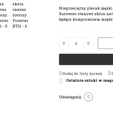
Nieprzeciętny plecak męski
Surowiec stanowi skóra natu
będący kompromisem między 
Dodaj do listy życzeń

Ostatnie sztuki w mag
Udostępnij: