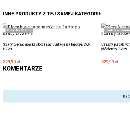
INNE PRODUKTY Z TEJ SAMEJ KATEGORII:
Brak Na Stanie
Brak Na Stanie
Szary plecak męski skórzany vintage na laptopa 15,6
Czarny plecak vin
BV29
płócienny BV29
329,90 zł
329,90 zł
KOMENTARZE
Bąd