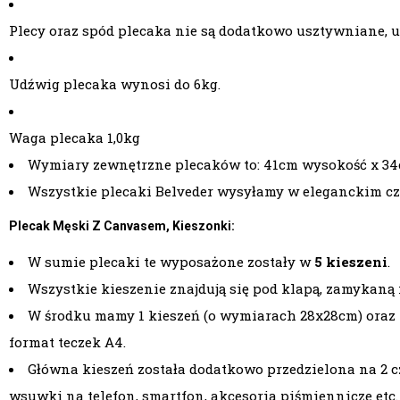
Plecy oraz spód plecaka nie są dodatkowo usztywniane, u
Udźwig plecaka wynosi do 6kg.
Waga plecaka 1,0kg
Wymiary zewnętrzne plecaków to: 41cm wysokość x 34c
Wszystkie plecaki Belveder wysyłamy w eleganckim 
Plecak Męski Z Canvasem, Kieszonki:
W sumie plecaki te wyposażone zostały w
5 kieszeni
.
Wszystkie kieszenie znajdują się pod klapą, zamykan
W środku mamy 1 kieszeń (o wymiarach 28x28cm) oraz
format teczek A4.
Główna kieszeń została dodatkowo przedzielona na 2 c
wsuwki na telefon, smartfon, akcesoria piśmiennicze etc.