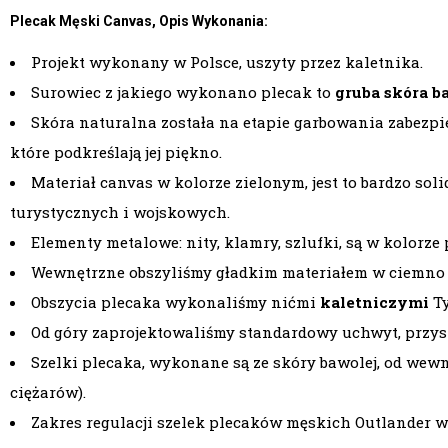
Plecak Męski Canvas, Opis Wykonania:
Projekt wykonany w Polsce, uszyty przez kaletnika.
Surowiec z jakiego wykonano plecak to
gruba skóra b
Skóra naturalna została na etapie garbowania zabezp
które podkreślają jej piękno.
Materiał canvas w kolorze zielonym, jest to bardzo sol
turystycznych i wojskowych.
Elementy metalowe: nity, klamry, szlufki, są w kolorze
Wewnętrzne obszyliśmy gładkim materiałem w ciemno 
Obszycia plecaka wykonaliśmy nićmi
kaletniczymi
Ty
Od góry zaprojektowaliśmy standardowy uchwyt, przysz
Szelki plecaka, wykonane są ze skóry bawolej, od wew
ciężarów).
Zakres regulacji szelek plecaków męskich Outlander w