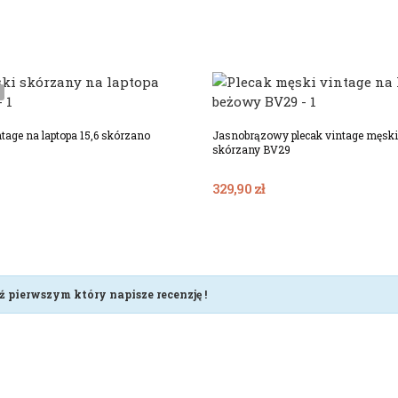
Dodaj Do Koszyka
tage na laptopa 15,6 skórzano
Jasnobrązowy plecak vintage męski 
skórzany BV29
329,90 zł
ź pierwszym który napisze recenzję !