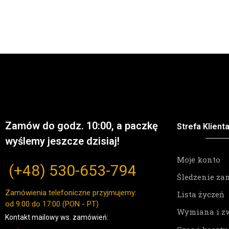
Zamów do godz. 10:00, a paczkę
Strefa Klient
wyślemy jeszcze dzisiaj!
Moje konto
(+48)
530-653-794
Śledzenie za
Zamówienia telefoniczne przyjmujemy:
Lista życzeń
od 9:00 do 17:00 (PON - PT)
Wymiana i z
Kontakt mailowy ws. zamówień: