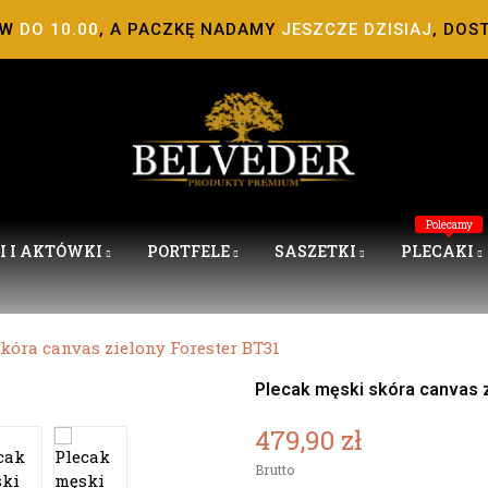
ÓW
DO 10.00
, A PACZKĘ NADAMY
JESZCZE DZISIAJ
, DOS
Polecamy
I I AKTÓWKI
PORTFELE
SASZETKI
PLECAKI
kóra canvas zielony Forester BT31
Plecak męski skóra canvas 
479,90 zł
Brutto