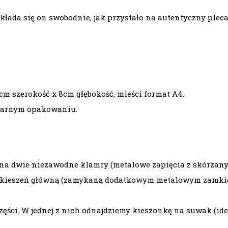
kłada się on swobodnie, jak przystało na autentyczny
plec
m szerokość x 8cm głębokość, mieści format A4.
czarnym opakowaniu.
ą na dwie niezawodne klamry (metalowe zapięcia z skórzan
 kieszeń główną (zamykaną dodatkowym metalowym zamkie
zęści. W jednej z nich odnajdziemy kieszonkę na suwak (id