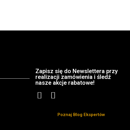
Zapisz się do Newslettera przy
realizacji zamówienia i śledź
nasze akcje rabatowe!
Poznaj Blog Ekspertów