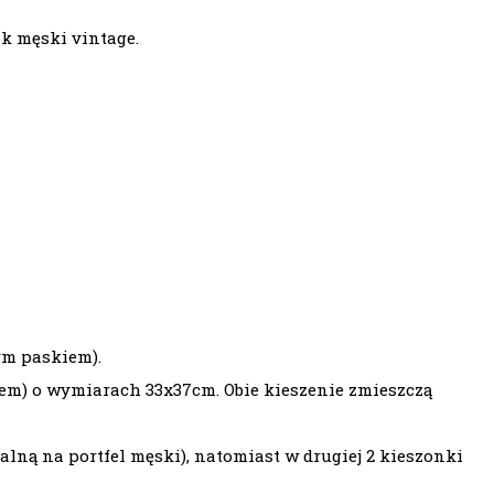
ak męski vintage
.
ym paskiem).
m) o wymiarach 33x37cm. Obie kieszenie zmieszczą
ealną na
portfel męski
), natomiast w drugiej 2 kieszonki