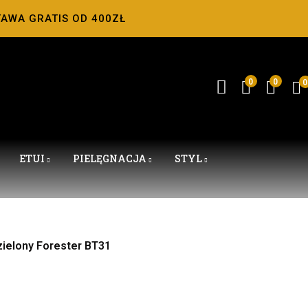
TAWA GRATIS OD 400ZŁ
0
0
0
ETUI
PIELĘGNACJA
STYL
zielony Forester BT31