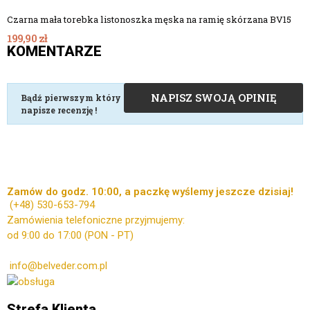
Czarna mała torebka listonoszka męska na ramię skórzana BV15
199,90 zł
KOMENTARZE
NAPISZ SWOJĄ OPINIĘ
Bądź pierwszym który
napisze recenzję !
Zamów do godz. 10:00, a paczkę wyślemy jeszcze dzisiaj!
(+48)
530-653-794
Zamówienia telefoniczne przyjmujemy:
od 9:00 do 17:00 (PON - PT)
Kontakt mailowy ws. zamówień:
info@belveder.com.pl
Dzisiaj zamówienia przyjmuje Ola
Strefa Klienta