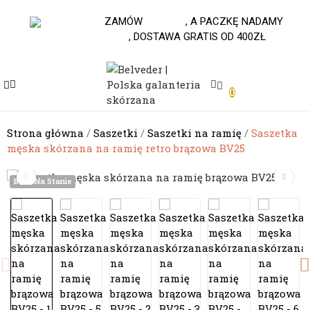
530-653-794
ZAMÓW
DO 10.00
, A PACZKĘ NADAMY
JESZCZE DZISIAJ
, DOSTAWA GRATIS OD 400ZŁ
e
0
e
e
Strona główna
Saszetki
Saszetki na ramię
Saszetka
męska skórzana na ramię retro brązowa BV25
e
Brak Na Stanie
e
e
e
e