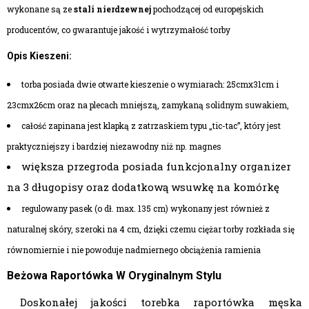
wykonane są ze
stali nierdzewnej
pochodzącej od europejskich
producentów, co gwarantuje jakość i wytrzymałość torby
Opis Kieszeni:
torba posiada dwie otwarte kieszenie o wymiarach: 25cmx31cm i
23cmx26cm oraz na plecach mniejszą, zamykaną solidnym suwakiem,
całość zapinana jest klapką z zatrzaskiem typu „tic-tac”, który jest
praktyczniejszy i bardziej niezawodny niż np. magnes
większa przegroda posiada funkcjonalny organizer
na 3 długopisy oraz dodatkową wsuwkę na komórkę
regulowany pasek (o dł. max. 135 cm) wykonany jest również z
naturalnej skóry, szeroki na 4 cm, dzięki czemu ciężar torby rozkłada się
równomiernie i nie powoduje nadmiernego obciążenia ramienia
Beżowa Raportówka W Oryginalnym Stylu
Doskonałej jakości torebka raportówka męska