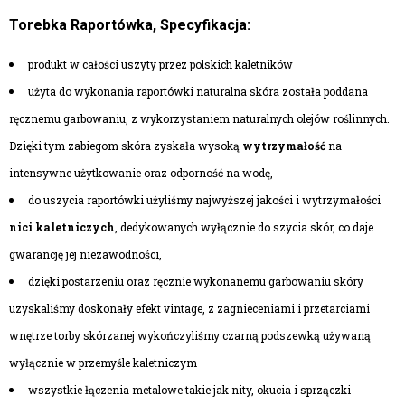
Torebka Raportówka, Specyfikacja:
produkt w całości uszyty przez polskich kaletników
użyta do wykonania raportówki naturalna skóra została poddana
ręcznemu garbowaniu, z wykorzystaniem naturalnych olejów roślinnych.
Dzięki tym zabiegom skóra zyskała wysoką
wytrzymałość
na
intensywne użytkowanie oraz odporność na wodę,
do uszycia raportówki użyliśmy najwyższej jakości i wytrzymałości
nici kaletniczych
, dedykowanych wyłącznie do szycia skór, co daje
gwarancję jej niezawodności,
dzięki postarzeniu oraz ręcznie wykonanemu garbowaniu skóry
uzyskaliśmy doskonały efekt vintage, z zagnieceniami i przetarciami
wnętrze
torby skórzanej
wykończyliśmy czarną podszewką używaną
wyłącznie w przemyśle kaletniczym
wszystkie łączenia metalowe takie jak nity, okucia i sprzączki