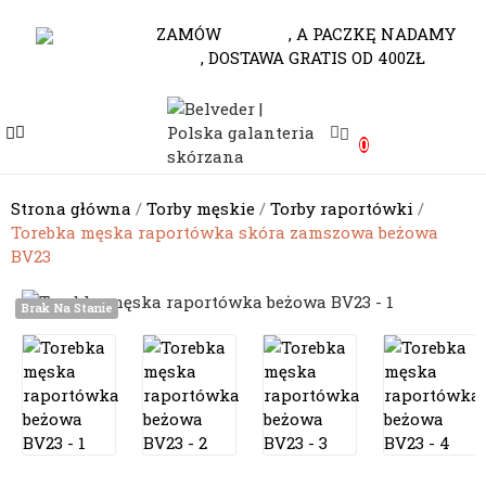
530-653-794
ZAMÓW
DO 10.00
, A PACZKĘ NADAMY
JESZCZE DZISIAJ
, DOSTAWA GRATIS OD 400ZŁ
e
0
e
e
Strona główna
Torby męskie
Torby raportówki
Torebka męska raportówka skóra zamszowa beżowa
e
BV23
e
Brak Na Stanie
e
e
e