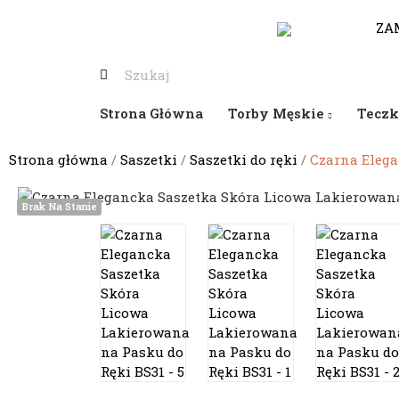
530-653-794
ZA
Strona Główna
Torby Męskie
Teczk
Strona główna
Saszetki
Saszetki do ręki
Czarna Elega
Brak Na Stanie