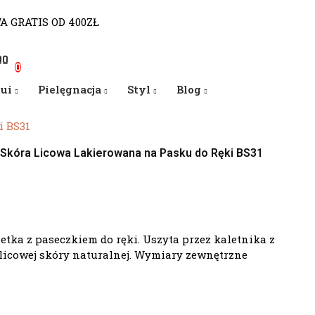
WA GRATIS OD 400ZŁ
0
0
0
tui
Pielęgnacja
Styl
Blog
i BS31
Skóra Licowa Lakierowana na Pasku do Ręki BS31
zetka z paseczkiem do ręki. Uszyta przez kaletnika z
 licowej skóry naturalnej. Wymiary zewnętrzne