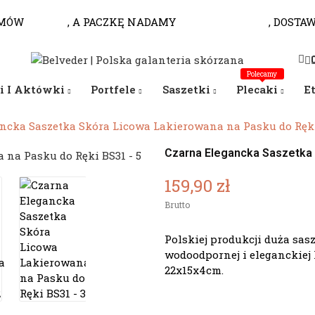
MÓW
DO 10.00
, A PACZKĘ NADAMY
JESZCZE DZISIAJ
, DOSTA
Polecamy
i I Aktówki
Portfele
Saszetki
Plecaki
E
ncka Saszetka Skóra Licowa Lakierowana na Pasku do Ręk
Czarna Elegancka Saszetka 
159,90 zł
Brutto
Polskiej produkcji duża sas
wodoodpornej i eleganckiej
22x15x4cm.