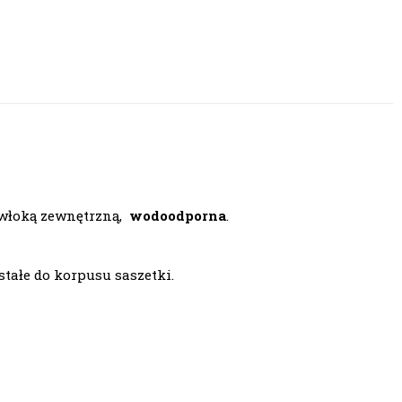
włoką zewnętrzną,
wodoodporna
.
tałe do korpusu saszetki.