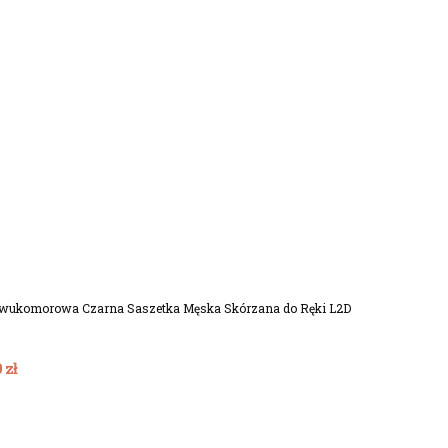
Dodaj Do Koszyka
wukomorowa Czarna Saszetka Męska Skórzana do Ręki L2D
 zł