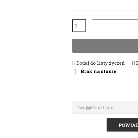
Dodaj do listy życzeń

Brak na stanie
POWIAD