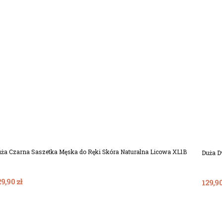
Dodaj Do Koszyka
ża Czarna Saszetka Męska do Ręki Skóra Naturalna Licowa XL1B
Duża D
9,90 zł
129,90