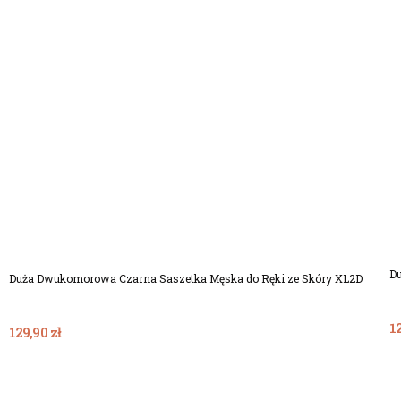
Dodaj Do Koszyka
Du
Duża Dwukomorowa Czarna Saszetka Męska do Ręki ze Skóry XL2D
12
129,90 zł