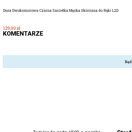
Duża Dwukomorowa Czarna Saszetka Męska Skórzana do Ręki L2D
129,90 zł
KOMENTARZE
Bąd
Zamów do godz. 10:00, a paczkę