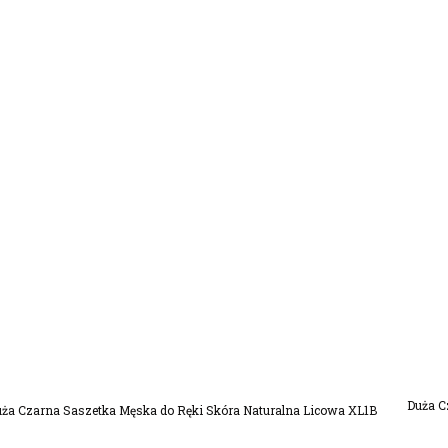
Dodaj Do Koszyka
Duża C
ża Czarna Saszetka Męska do Ręki Skóra Naturalna Licowa XL1B