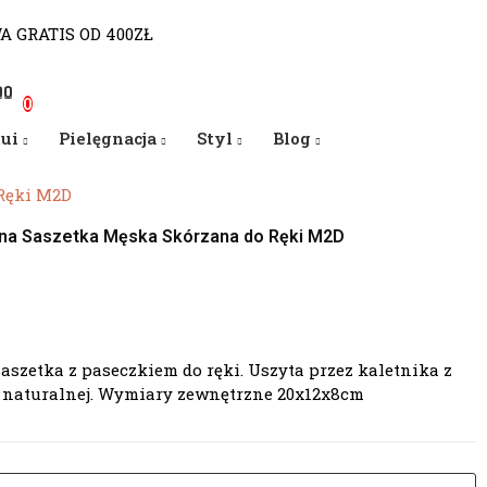
WA GRATIS OD 400ZŁ
0
0
0
tui
Pielęgnacja
Styl
Blog
Ręki M2D
na Saszetka Męska Skórzana do Ręki M2D
saszetka z paseczkiem do ręki. Uszyta przez kaletnika z
 naturalnej. Wymiary zewnętrzne 20x12x8cm