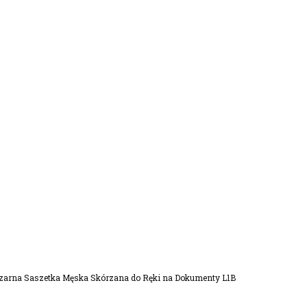
Dodaj Do Koszyka
zarna Saszetka Męska Skórzana do Ręki na Dokumenty L1B