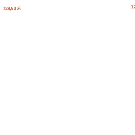
12
129,90 zł
Dodaj Do Koszyka