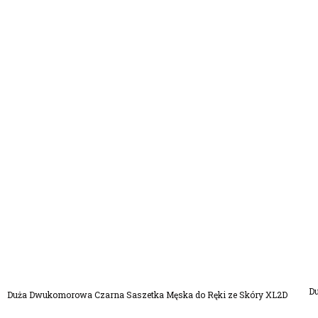
Dodaj Do Koszyka
Du
Duża Dwukomorowa Czarna Saszetka Męska do Ręki ze Skóry XL2D