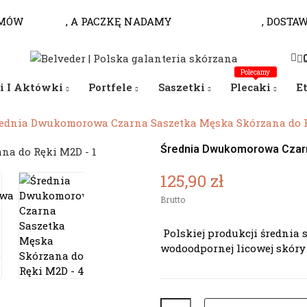
MÓW
DO 10.00
, A PACZKĘ NADAMY
JESZCZE DZISIAJ
, DOSTA
Polecamy
i I Aktówki
Portfele
Saszetki
Plecaki
E
ednia Dwukomorowa Czarna Saszetka Męska Skórzana do 
Średnia Dwukomorowa Czar
125,90 zł
Brutto
Polskiej produkcji średnia 
wodoodpornej licowej skóry