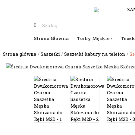
530-653-794
ZA
Strona Główna
Torby Męskie
Teczk
Strona główna
Saszetki
Saszetki kabury na telefon
Śr