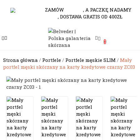
530-653-794
ZAMÓW
DO 10.00
, A PACZKĘ NADAMY
JESZCZE DZISIAJ
, DOSTAWA GRATIS OD 400ZŁ
e
0
e
e
Strona główna
Portfele
Portfele męskie SLIM
Mały
portfel męski skórzany na karty kredytowe czarny ZC03
e
e
e
e
e