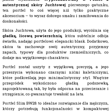
autentycznej skóry Juchtowej
pierwszego gatunku,
ten portfel to coś więcej niż tylko praktyczne
akcesorium – to wyraz dobrego smaku i zamiłowania do
doskonałości.
Skóra Juchtowa, użyta do jego produkcji, wyróżnia się
gładką, licową powierzchnią
, która subtelnie odbija
światło, nadając portfelowi elegancki blask. Dodatkowo,
skóra ta zachowuje swój autentyczny, przyjemny
zapach, typowy dla produktów rzemieślniczych, co
dodaje mu wyjątkowego charakteru.
Portfel został uszyty z wyjątkową precyzją, a jego
przeszycia wykonano czarnymi nićmi kaletniczymi,
które podkreślają jego minimalistyczny styl. Wnętrze
przegródek wykończono gładką podszewką,
zaprojektowaną tak, by była odporna na przecieranie i
strzępienie, co gwarantuje trwałość na lata.
Portfel Slim BW28 to idealne rozwiązanie dla mężczyzn,
którzy potrzebują funkcjonalności w kompaktowej