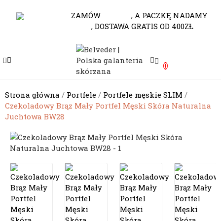
530-653-794
ZAMÓW
DO 10.00
, A PACZKĘ NADAMY
JESZCZE DZISIAJ
, DOSTAWA GRATIS OD 400ZŁ
e
0
e
e
Strona główna
Portfele
Portfele męskie SLIM
Czekoladowy Brąz Mały Portfel Męski Skóra Naturalna
e
Juchtowa BW28
e
e
e
e