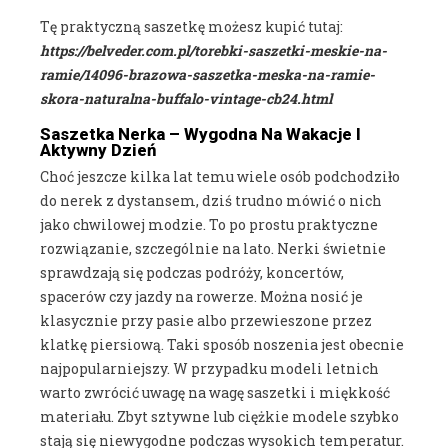
Tę praktyczną saszetkę możesz kupić tutaj:
https://belveder.com.pl/torebki-saszetki-meskie-na-
ramie/14096-brazowa-saszetka-meska-na-ramie-
skora-naturalna-buffalo-vintage-cb24.html
Saszetka Nerka – Wygodna Na Wakacje I
Aktywny Dzień
Choć jeszcze kilka lat temu wiele osób podchodziło
do nerek z dystansem, dziś trudno mówić o nich
jako chwilowej modzie. To po prostu praktyczne
rozwiązanie, szczególnie na lato. Nerki świetnie
sprawdzają się podczas podróży, koncertów,
spacerów czy jazdy na rowerze. Można nosić je
klasycznie przy pasie albo przewieszone przez
klatkę piersiową. Taki sposób noszenia jest obecnie
najpopularniejszy. W przypadku modeli letnich
warto zwrócić uwagę na wagę saszetki i miękkość
materiału. Zbyt sztywne lub ciężkie modele szybko
stają się niewygodne podczas wysokich temperatur.