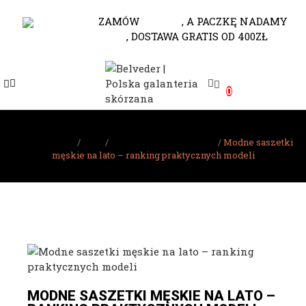
530-653-794
ZAMÓW
DO 10.00
, A PACZKĘ NADAMY
JESZCZE DZISIAJ
, DOSTAWA GRATIS OD 400ZŁ
e
0
e
e
Strona główna
Blog
Styl i najnowsze Trendy
Modne saszetki
męskie na lato – ranking praktycznych modeli
e
e
e
e
e
MODNE SASZETKI MĘSKIE NA LATO –