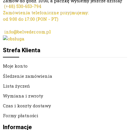
Zamów do godz. 10:00, a paczkę wyślemy jeszcze dzisiaj!
(+48)
530-653-794
Zamówienia telefoniczne przyjmujemy:
od 9:00 do 17:00 (PON - PT)
Kontakt mailowy ws. zamówień:
info@belveder.com.pl
Dzisiaj zamówienia przyjmuje Ola
Strefa Klienta
Moje konto
Śledzenie zamówienia
Lista życzeń
Wymiana i zwroty
Czas i koszty dostawy
Formy płatności
Informacje