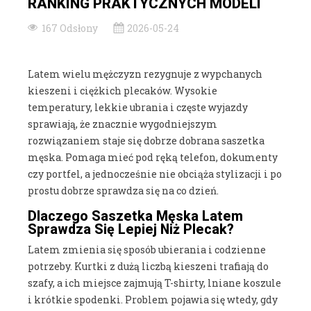
RANKING PRAKTYCZNYCH MODELI
167 Odsłony
2026-05-24
Latem wielu mężczyzn rezygnuje z wypchanych
kieszeni i ciężkich plecaków. Wysokie
temperatury, lekkie ubrania i częste wyjazdy
sprawiają, że znacznie wygodniejszym
rozwiązaniem staje się dobrze dobrana saszetka
męska. Pomaga mieć pod ręką telefon, dokumenty
czy portfel, a jednocześnie nie obciąża stylizacji i po
prostu dobrze sprawdza się na co dzień.
Dlaczego Saszetka Męska Latem
Sprawdza Się Lepiej Niż Plecak?
Latem zmienia się sposób ubierania i codzienne
potrzeby. Kurtki z dużą liczbą kieszeni trafiają do
szafy, a ich miejsce zajmują T-shirty, lniane koszule
i krótkie spodenki. Problem pojawia się wtedy, gdy