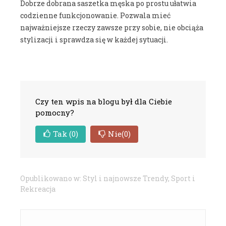
Dobrze dobrana saszetka męska po prostu ułatwia
codzienne funkcjonowanie. Pozwala mieć
najważniejsze rzeczy zawsze przy sobie, nie obciąża
stylizacji i sprawdza się w każdej sytuacji.
Czy ten wpis na blogu był dla Ciebie
pomocny?
Tak
(0)
Nie
(0)
Opublikowano w:
Styl i najnowsze Trendy
,
Sport i
Rekreacja