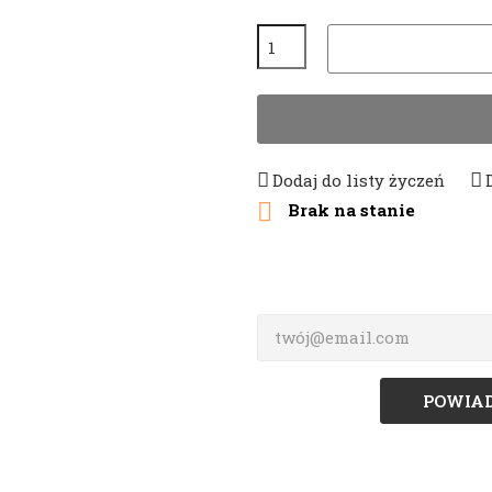
Dodaj do listy życzeń

Brak na stanie
POWIAD