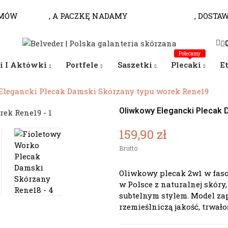
MÓW
DO 10.00
, A PACZKĘ NADAMY
JESZCZE DZISIAJ
, DOSTA
Polecamy
i I Aktówki
Portfele
Saszetki
Plecaki
E
Elegancki Plecak Damski Skórzany typu worek Rene19
Oliwkowy Elegancki Plecak 
159,90 zł
Brutto
Oliwkowy plecak 2w1 w faso
w Polsce z naturalnej skóry
subtelnym stylem. Model zap
rzemieślniczą jakość, trwało