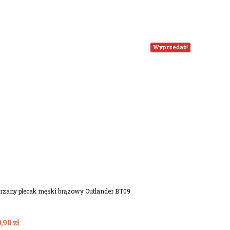
Wyprzedaż!
Dodaj Do Koszyka
rzany plecak męski brązowy Outlander BT09
,90 zł