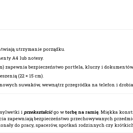
atwiają utrzymanie porządku.
nty A4 lub notesy.
cm) zapewnia bezpieczeństwo portfela, kluczy i dokumentó
szenią (22 × 15 cm).
onowych suwaków, wewnątrz przegródka na telefon i drobia
sylwetki i
przekształcić
go w
torbę na ramię
. Miękka konst
pięcia zapewniają bezpieczeństwo przechowywanych przedmi
onały do pracy, spacerów, spotkań rodzinnych czy krótkic