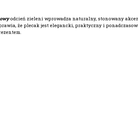
kowy
odcień zieleni wprowadza naturalny, stonowany akcen
prawia, że plecak jest elegancki, praktyczny i ponadczas
rezentem.