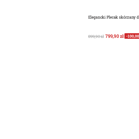
Elegancki Plecak skórzany 
799,90 zł
-100,00
899,90 zł