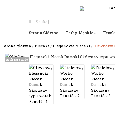
530-653-794
ZA
Strona Główna
Torby Męskie
Teczk
Strona główna
Plecaki
Eleganckie plecaki
Oliwkowy 
Brak Na Stanie