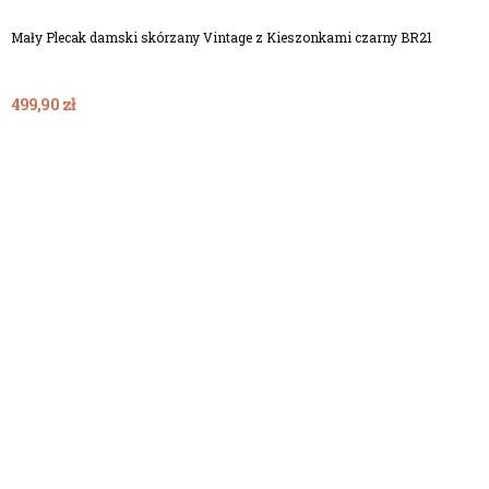
Mały Plecak damski skórzany Vintage z Kieszonkami czarny BR21
499,90 zł
Dodaj Do Koszyka