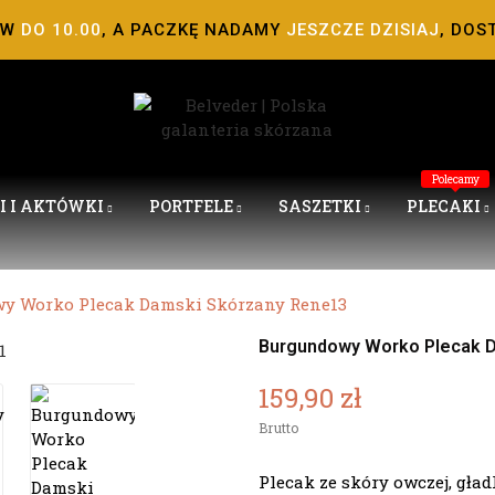
ÓW
DO 10.00
, A PACZKĘ NADAMY
JESZCZE DZISIAJ
, DOS
Polecamy
I I AKTÓWKI
PORTFELE
SASZETKI
PLECAKI
y Worko Plecak Damski Skórzany Rene13
Burgundowy Worko Plecak 
159,90 zł
Brutto
Plecak ze skóry owczej, gład