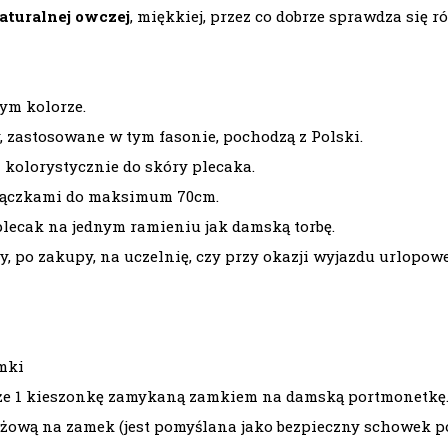
aturalnej owczej
, miękkiej, przez co dobrze sprawdza się 
ym kolorze.
 zastosowane w tym fasonie, pochodzą z Polski.
kolorystycznie do skóry plecaka.
zączkami do maksimum 70cm.
plecak na jednym ramieniu jak damską torbę.
y, po zakupy, na uczelnię, czy przy okazji wyjazdu urlopow
mki
kże 1 kieszonkę zamykaną zamkiem na damską portmonetkę
eżową na zamek (jest pomyślana jako bezpieczny schowek p