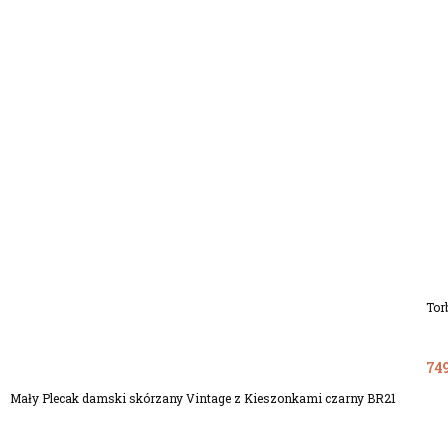
Tor
Dodaj Do Koszyka
749
Mały Plecak damski skórzany Vintage z Kieszonkami czarny BR21