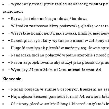
– Wykonany został przez zakład kaletniczy, ze
skóry n
ramionach.
– Barwa jest ciemno burgundowa / bordowa
– W środku zastosowaliśmy podszewkę, gładką w czarn
– Wszystkie komponenty, jak suwaki, klamry, magnesy,
– Całość przeszyć skóry wykonano nićmi w zbliżonymi 
– Długość ramiączek plecaków możemy regulować spr
– Ramiączka można połączyć w jedno szerokie i nosić 
– Fason zaprojektowano aby służył jako plecak do prac
– Wymiary: 37cm x 24cm x 12cm,
mieści format A4
.
Kieszenie:
– Plecak posiada
w sumie 5 osobnych kieszeni
na za
– Największa kieszeń pomieści format A4, zawiera ta
– Od strony pleców umieściliśmy 1 kieszeń antykradzi