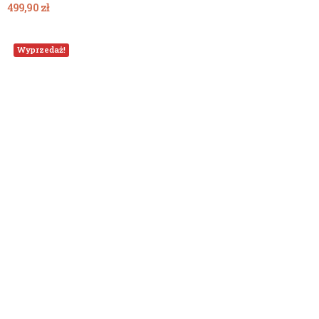
499,90 zł
Wyprzedaż!
Dodaj Do Koszyka