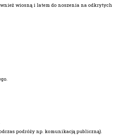
również wiosną i latem do noszenia na odkrytych
ego.
.
odczas podróży np. komunikacją publiczną).