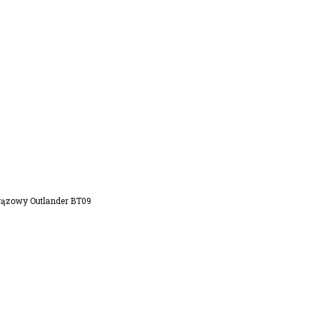
Koszyka
rązowy Outlander BT09