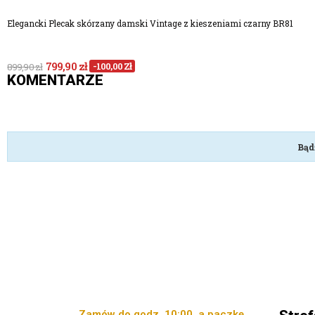
Elegancki Plecak skórzany damski Vintage z kieszeniami czarny BR81
799,90 zł
-100,00 Zł
899,90 zł
KOMENTARZE
Bąd
Zamów do godz. 10:00, a paczkę