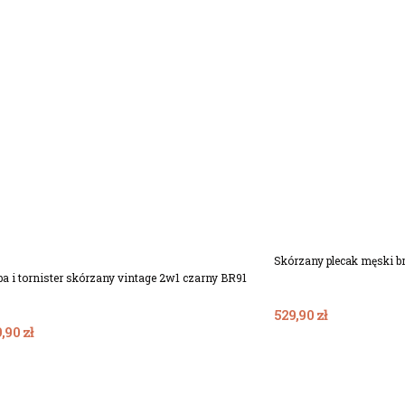
Dodaj Do 
Dodaj Do Koszyka
Skórzany plecak męski b
ba i tornister skórzany vintage 2w1 czarny BR91
529,90 zł
,90 zł