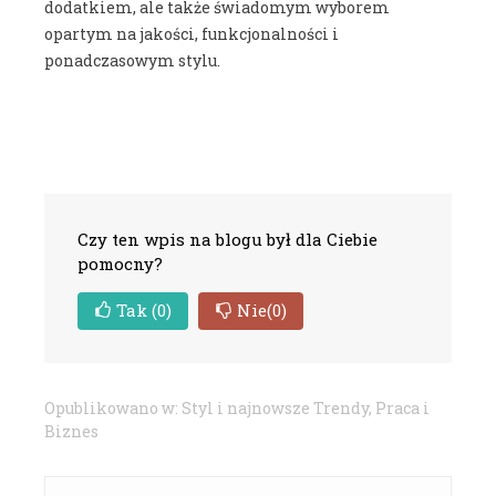
dodatkiem, ale także świadomym wyborem
opartym na jakości, funkcjonalności i
ponadczasowym stylu.
Czy ten wpis na blogu był dla Ciebie
pomocny?
Tak
(0)
Nie
(0)
Opublikowano w:
Styl i najnowsze Trendy
,
Praca i
Biznes