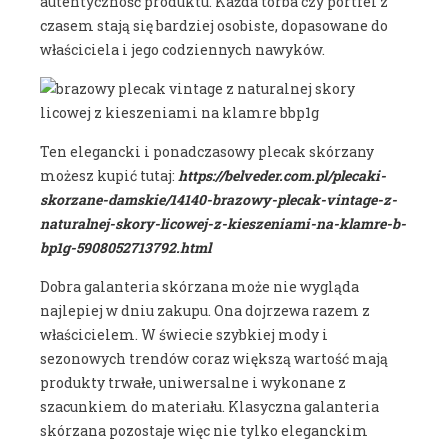
autentyczność produktu. Każda torba czy portfel z
czasem stają się bardziej osobiste, dopasowane do
właściciela i jego codziennych nawyków.
Ten elegancki i ponadczasowy plecak skórzany
możesz kupić tutaj:
https://belveder.com.pl/plecaki-
skorzane-damskie/14140-brazowy-plecak-vintage-z-
naturalnej-skory-licowej-z-kieszeniami-na-klamre-b-
bp1g-5908052713792.html
Dobra galanteria skórzana może nie wygląda
najlepiej w dniu zakupu. Ona dojrzewa razem z
właścicielem.
W świecie szybkiej mody i
sezonowych trendów coraz większą wartość mają
produkty trwałe, uniwersalne i wykonane z
szacunkiem do materiału. Klasyczna galanteria
skórzana pozostaje więc nie tylko eleganckim