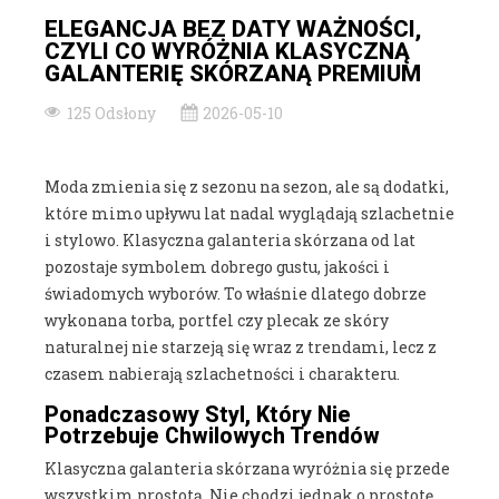
ELEGANCJA BEZ DATY WAŻNOŚCI,
CZYLI CO WYRÓŻNIA KLASYCZNĄ
GALANTERIĘ SKÓRZANĄ PREMIUM
125 Odsłony
2026-05-10
Moda zmienia się z sezonu na sezon, ale są dodatki,
które mimo upływu lat nadal wyglądają szlachetnie
i stylowo. Klasyczna galanteria skórzana od lat
pozostaje symbolem dobrego gustu, jakości i
świadomych wyborów. To właśnie dlatego dobrze
wykonana torba, portfel czy plecak ze skóry
naturalnej nie starzeją się wraz z trendami, lecz z
czasem nabierają szlachetności i charakteru.
Ponadczasowy Styl, Który Nie
Potrzebuje Chwilowych Trendów
Klasyczna galanteria skórzana wyróżnia się przede
wszystkim prostotą. Nie chodzi jednak o prostotę