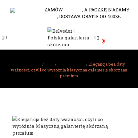
530-653-794
ZAMÓW
DO 10.00
, A PACZKĘ NADAMY
JESZCZE DZISIAJ
, DOSTAWA GRATIS OD 400ZŁ
e
0
e
e
Strona główna
Blog
Praca i Biznes
Elegancja bez daty
ważności, czyli co wyróżnia klasyczną galanterię skórzaną
e
premium
e
e
e
e