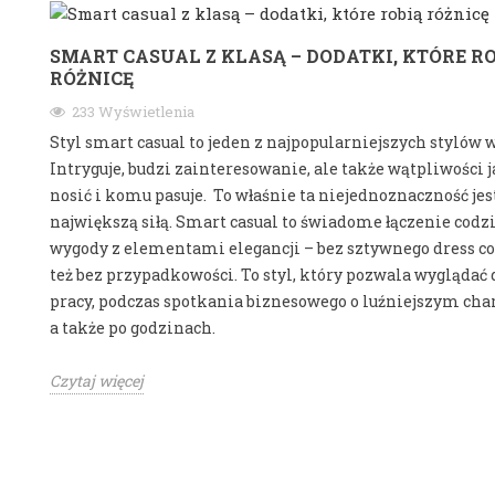
SMART CASUAL Z KLASĄ – DODATKI, KTÓRE R
RÓŻNICĘ
233 Wyświetlenia
Styl smart casual to jeden z najpopularniejszych stylów 
Intryguje, budzi zainteresowanie, ale także wątpliwości j
nosić i komu pasuje. To właśnie ta niejednoznaczność jest
największą siłą. Smart casual to świadome łączenie codz
wygody z elementami elegancji – bez sztywnego dress cod
też bez przypadkowości. To styl, który pozwala wyglądać
pracy, podczas spotkania biznesowego o luźniejszym cha
a także po godzinach.
Czytaj więcej