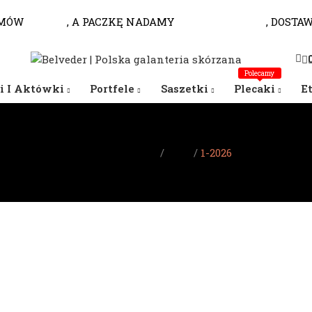
MÓW
DO 10.00
, A PACZKĘ NADAMY
JESZCZE DZISIAJ
, DOSTA
Polecamy
i I Aktówki
Portfele
Saszetki
Plecaki
E
Strona główna
Blog
1-2026