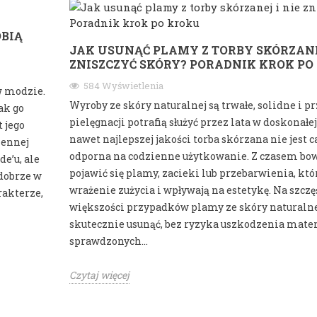
OBIĄ
JAK USUNĄĆ PLAMY Z TORBY SKÓRZANE
ZNISZCZYĆ SKÓRY? PORADNIK KROK PO
584 Wyświetlenia
w modzie.
Wyroby ze skóry naturalnej są trwałe, solidne i p
ak go
pielęgnacji potrafią służyć przez lata w doskonał
 jego
nawet najlepszej jakości torba skórzana nie jest 
iennej
odporna na codzienne użytkowanie. Z czasem b
e’u, ale
pojawić się plamy, zacieki lub przebarwienia, któ
 dobrze w
wrażenie zużycia i wpływają na estetykę. Na szczę
rakterze,
większości przypadków plamy ze skóry naturalnej
skutecznie usunąć, bez ryzyka uszkodzenia materi
sprawdzonych...
Czytaj więcej