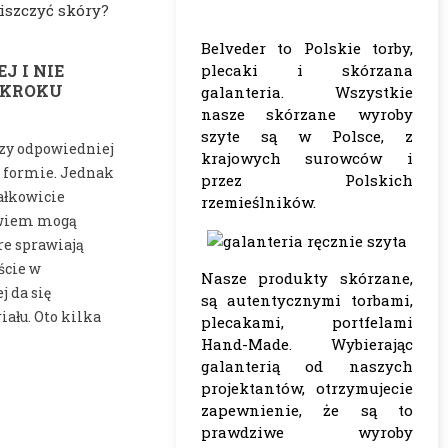
Belveder to Polskie torby,
J I NIE
plecaki i skórzana
 KROKU
galanteria. Wszystkie
nasze skórzane wyroby
szyte są w Polsce, z
rzy odpowiedniej
krajowych surowców i
ej formie. Jednak
przez Polskich
całkowicie
rzemieślników.
owiem mogą
re sprawiają
ście w
Nasze produkty skórzane,
 da się
są autentycznymi torbami,
ału. Oto kilka
plecakami, portfelami
Hand-Made. Wybierając
galanterią od naszych
projektantów, otrzymujecie
zapewnienie, że są to
prawdziwe wyroby