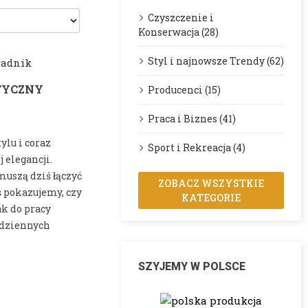
Czyszczenie i
Konserwacja (28)
Styl i najnowsze Trendy (62)
TYCZNY
Producenci (15)
Praca i Biznes (41)
ylu i coraz
Sport i Rekreacja (4)
 elegancji.
muszą dziś łączyć
ZOBACZ WSZYSTKIE
 pokazujemy, czy
KATEGORIE
ak do pracy
codziennych
SZYJEMY W POLSCE