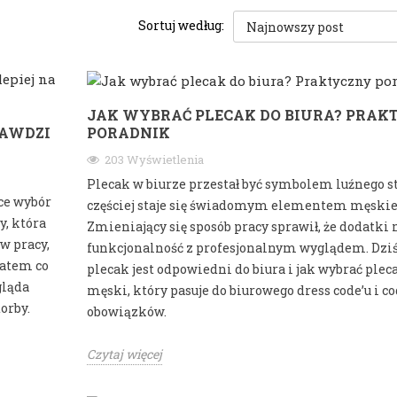
Sortuj według:
JAK WYBRAĆ PLECAK DO BIURA? PRAK
RAWDZI
PORADNIK
203 Wyświetlenia
Plecak w biurze przestał być symbolem luźnego st
ce wybór
częściej staje się świadomym elementem męskiej
y, która
Zmieniający się sposób pracy sprawił, że dodatki 
w pracy,
funkcjonalność z profesjonalnym wyglądem. Dziś
Zatem co
plecak jest odpowiedni do biura i jak wybrać plec
gląda
męski, który pasuje do biurowego dress code’u i 
orby.
obowiązków.
Czytaj więcej