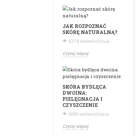
JAK ROZPOZNAĆ
SKÓRĘ NATURALNĄ?
6374 wyświetlenia
Czytaj więcej
SKÓRA BYDLĘCA
DWOINA:
PIELĘGNACJA I
CZYSZCZENIE
6085 wyświetlenia
Czytaj więcej