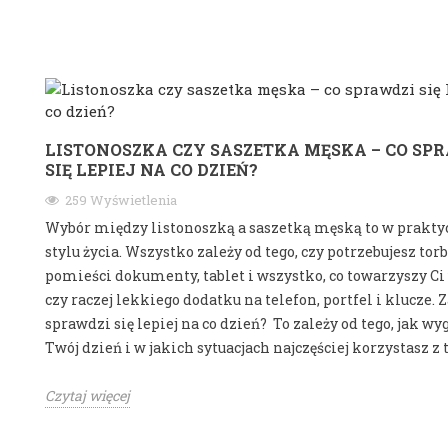
LISTONOSZKA CZY SASZETKA MĘSKA – CO SP
SIĘ LEPIEJ NA CO DZIEŃ?
259 Wyświetlenia
Wybór między listonoszką a saszetką męską to w prakty
stylu życia. Wszystko zależy od tego, czy potrzebujesz torb
pomieści dokumenty, tablet i wszystko, co towarzyszy Ci 
czy raczej lekkiego dodatku na telefon, portfel i klucze. 
sprawdzi się lepiej na co dzień? To zależy od tego, jak wy
Twój dzień i w jakich sytuacjach najczęściej korzystasz z t
Czytaj więcej