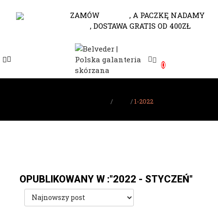
530-653-794
ZAMÓW
DO 10.00
, A PACZKĘ NADAMY
JESZCZE DZISIAJ
, DOSTAWA GRATIS OD 400ZŁ
e
0
e
e
Strona główna
Blog
1-2022
e
e
e
e
OPUBLIKOWANY W :"2022 - STYCZEŃ"
e