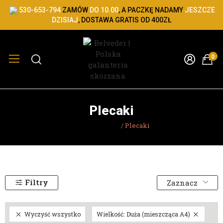
530-653-794
ZAMÓW
DO 10.00
, A PACZKĘ NADAMY
JESZCZE
DZISIAJ
, DOSTAWA GRATIS OD 400ZŁ
0
Plecaki
Strona główna
Plecaki
Filtry
Zaznacz
Wyczyść wszystko
Wielkość: Duża (mieszcząca A4)