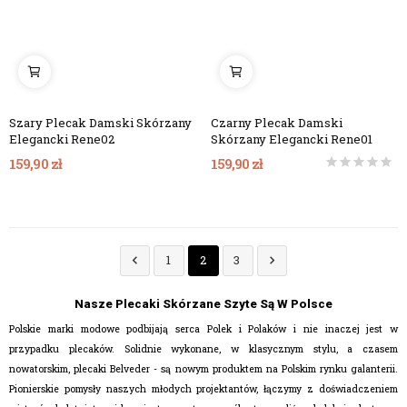
Szary Plecak Damski Skórzany
Czarny Plecak Damski
Elegancki Rene02
Skórzany Elegancki Rene01
159,90 zł
159,90 zł
1
2
3


Nasze Plecaki Skórzane Szyte Są W Polsce
Polskie marki modowe podbijają serca Polek i Polaków i nie inaczej jest w
przypadku plecaków. Solidnie wykonane, w klasycznym stylu, a czasem
nowatorskim, plecaki Belveder - są nowym produktem na Polskim rynku galanterii.
Pionierskie pomysły naszych młodych projektantów, łączymy z doświadczeniem