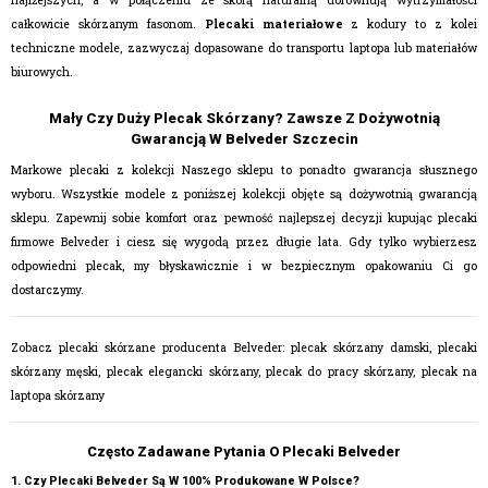
najlżejszych, a w połączeniu ze skórą naturalną dorównują wytrzymałości
całkowicie skórzanym fasonom.
Plecaki materiałowe
z kodury to z kolei
techniczne modele, zazwyczaj dopasowane do transportu laptopa lub materiałów
biurowych.
Mały Czy Duży Plecak Skórzany? Zawsze Z Dożywotnią
Gwarancją W Belveder Szczecin
Markowe plecaki z kolekcji Naszego sklepu to ponadto gwarancja słusznego
wyboru. Wszystkie modele z poniższej kolekcji objęte są dożywotnią gwarancją
sklepu. Zapewnij sobie komfort oraz pewność najlepszej decyzji kupując plecaki
firmowe Belveder i ciesz się wygodą przez długie lata. Gdy tylko wybierzesz
odpowiedni plecak, my błyskawicznie i w bezpiecznym opakowaniu Ci go
dostarczymy.
Zobacz plecaki skórzane producenta Belveder:
plecak skórzany damski
,
plecaki
skórzany męski
,
plecak elegancki skórzany
,
plecak do pracy skórzany
,
plecak na
laptopa skórzany
Często Zadawane Pytania O Plecaki Belveder
1. Czy Plecaki Belveder Są W 100% Produkowane W Polsce?