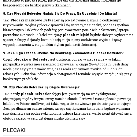
impregnować plecak i przez pierwsze dni użytkowania unikać noszenia go
bezpośrednio na bardzo jasnych tkaninach.
8. Czy Plecaki Belveder Nadają Się Do Pracy, Na Uczelnię I Do Miasta?
Tak.
Plecaki markowe Belveder
są projektowane z myślą o codziennym
użytkowaniu. Większy plecak sprawdzi się w pracy, na uczelni, podczas spotkań
biznesowych lub krótkich podróży, ponieważ może pomieścić dokumenty, laptopa i
potrzebne akcesoria. Z kolei mniejszy
plecak miejski
będzie dobrym wyborem na
spacer, zakupy, dojazdy komunikacją miejską czy codzienne wyjścia. Łączy
wygodę noszenia z eleganckim stylem galanterii skórzanej.
9. Jak Długo Trzeba Czekać Na Realizację Zamówienia Plecaka Belveder?
Część
plecaków Belveder
jest dostępna od ręki w magazynie – w takim
przypadku wysyłka może nastąpić zazwyczaj w ciągu 24–48 godzin. Jeśli dany
model jest szyty na zamówienie, czas realizacji wynosi zwykle od 3 do 7 dni
roboczych. Dokładna informacja o dostępności i terminie wysyłki znajduje się przy
konkretnym produkcie.
10. Czy Plecaki Belveder Są Objęte Gwarancją?
Tak. Każdy
plecak Belveder
objęty jest gwarancją na wady fabryczne,
obejmującą między innymi szwy, zamki i okucia. Ponieważ nasze plecaki powstają
lokalnie w Polsce, możliwe jest także wsparcie serwisowe po okresie gwarancyjnym.
Jeśli po dłuższym czasie intensywnego użytkowania konieczna będzie wymiana
suwaka, naprawa podszewki lub inna usługa kaletnicza, warto skontaktować się z
obsługą sklepu w celu ustalenia możliwości naprawy.
PLECAKI