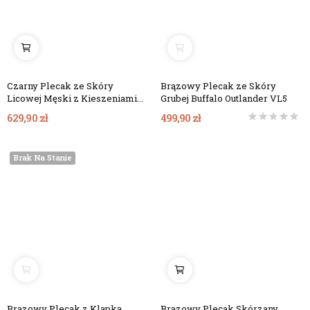
Czarny Plecak ze Skóry
Brązowy Plecak ze Skóry
Licowej Męski z Kieszeniami
Grubej Buffalo Outlander VL5
Outlander BT33
629,90 zł
499,90 zł
Brak Na Stanie
Brązowy Plecak z Klapką
Brązowy Plecak Skórzany