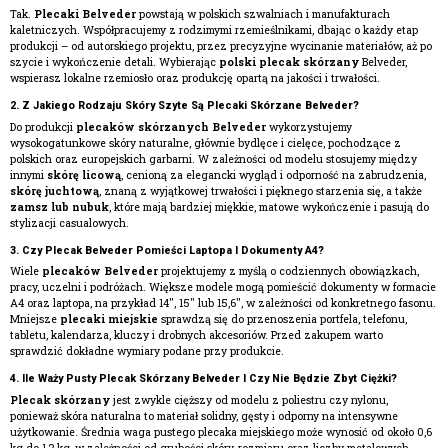
Tak.
Plecaki Belveder
powstają w polskich szwalniach i manufakturach
kaletniczych. Współpracujemy z rodzimymi rzemieślnikami, dbając o każdy etap
produkcji – od autorskiego projektu, przez precyzyjne wycinanie materiałów, aż po
szycie i wykończenie detali. Wybierając
polski plecak skórzany
Belveder,
wspierasz lokalne rzemiosło oraz produkcję opartą na jakości i trwałości.
2. Z Jakiego Rodzaju Skóry Szyte Są Plecaki Skórzane Belveder?
Do produkcji
plecaków skórzanych Belveder
wykorzystujemy
wysokogatunkowe skóry naturalne, głównie bydlęce i cielęce, pochodzące z
polskich oraz europejskich garbarni. W zależności od modelu stosujemy między
innymi
skórę licową
, cenioną za elegancki wygląd i odporność na zabrudzenia,
skórę juchtową
, znaną z wyjątkowej trwałości i pięknego starzenia się, a także
zamsz lub nubuk
, które mają bardziej miękkie, matowe wykończenie i pasują do
stylizacji casualowych.
3. Czy Plecak Belveder Pomieści Laptopa I Dokumenty A4?
Wiele
plecaków Belveder
projektujemy z myślą o codziennych obowiązkach,
pracy, uczelni i podróżach. Większe modele mogą pomieścić dokumenty w formacie
A4 oraz laptopa, na przykład 14", 15" lub 15,6", w zależności od konkretnego fasonu.
Mniejsze
plecaki miejskie
sprawdzą się do przenoszenia portfela, telefonu,
tabletu, kalendarza, kluczy i drobnych akcesoriów. Przed zakupem warto
sprawdzić dokładne wymiary podane przy produkcie.
4. Ile Waży Pusty Plecak Skórzany Belveder I Czy Nie Będzie Zbyt Ciężki?
Plecak skórzany
jest zwykle cięższy od modelu z poliestru czy nylonu,
ponieważ skóra naturalna to materiał solidny, gęsty i odporny na intensywne
użytkowanie. Średnia waga pustego plecaka miejskiego może wynosić od około 0,6
kg do 1,2 kg, w zależności od grubości skóry, rozmiaru oraz liczby metalowych