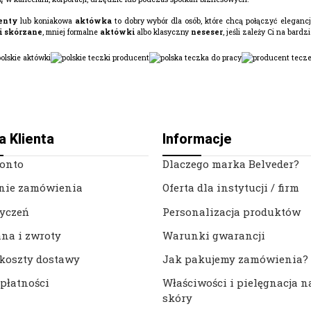
enty
lub koniakowa
aktówka
to dobry wybór dla osób, które chcą połączyć elegancj
i skórzane
, mniej formalne
aktówki
albo klasyczny
neseser
, jeśli zależy Ci na bar
a Klienta
Informacje
onto
Dlaczego marka Belveder?
nie zamówienia
Oferta dla instytucji / firm
życzeń
Personalizacja produktów
na i zwroty
Warunki gwarancji
 koszty dostawy
Jak pakujemy zamówienia?
płatności
Właściwości i pielęgnacja n
skóry