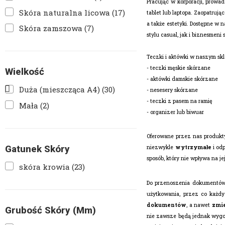
Pracując w korporacji, prowa
Skóra naturalna licowa
(17)
tablet lub laptopa. Zaopatruj
a także estetyki. Dostępne w
Skóra zamszowa
(7)
stylu casual, jak i biznesmeni
Teczki i aktówki w naszym skl
-
teczki męskie skórzane
Wielkość
-
aktówki damskie skórzane
Duża (mieszcząca A4)
(30)
-
nesesery skórzane
-
teczki z pasem na ramię
Mała
(2)
-
organizer lub biwuar
Oferowane przez nas produkty
Gatunek Skóry
niezwykle
wytrzymałe
i odp
sposób, który nie wpływa na je
skóra krowia
(23)
Do przenoszenia dokumentów l
użytkowania, przez co każdy
dokumentów
, a nawet
zmie
Grubość Skóry (mm)
nie zawsze będą jednak wygod