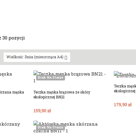
 30 pozycji
Wielkość: Duża (mieszcząca A4)
Brak Na Stanie
Brak Na S
Teczka męsk
ekologicznej
kórzana męska
Teczka męska brązowa ze skóry
ekologicznej BN21
179,90 zł
159,90 zł
Brak Na Stanie