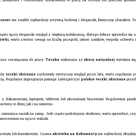
seser
ma zwykle najbardziej sztywną budowę i elegancki, klasyczny charakter. To
ęsto łączy elegancki wygląd z większą mobilnością, dlatego dobrze sprawdza się u
ówki
, warto zwrócić uwagę na liczbę przegród, jakość zamków, wygodę uchwytu i
yczne rozwiązania do pracy.
Teczka
wykonana ze
skóry naturalnej
wyróżnia się
 Aby
teczki skórzane
zachowały estetyczny wygląd przez lata, warto regularnie je
lgocią. Regularna impregnacja pomaga zabezpieczyć
polskie teczki skórzane
przed
ę z dokumentami, laptopem, tabletem lub akcesoriami biurowymi. Regulowany pasek
równo w dłoni, jak i na ramieniu.
mniejsza nacisk na ramię. Jeśli często podróżujesz służbowo, warto sprawdzić, czy
zamocowania na rączce walizki.
ązowym lub koniakowym. Czarna
aktówka na dokumenty
ma najbardziej oficjalny