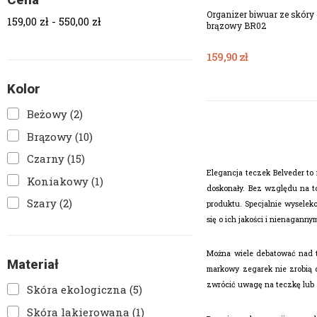
Cena
Organizer biwuar ze skóry 
159,00 zł - 550,00 zł
brązowy BR02
159,90 zł
Kolor
Beżowy
(2)
Brązowy
(10)
Czarny
(15)
Elegancja teczek Belveder to 
Koniakowy
(1)
doskonały. Bez względu na t
Szary
(2)
produktu. Specjalnie wyselekc
się o ich jakości i nienagann
Można wiele debatować nad ty
Materiał
markowy zegarek nie zrobią d
zwrócić uwagę na teczkę lub
Skóra ekologiczna
(5)
Skóra lakierowana
(1)