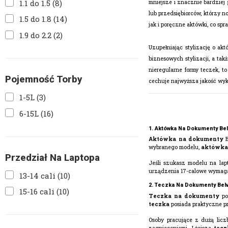
1.1 do 1.5
(8)
mniejsze i znacznie bardziej
lub przedsiębiorców, którzy n
1.5 do 1.8
(14)
jak i poręczne aktówki, co sp
1.9 do 2.2
(2)
Uzupełniając stylizację o ak
biznesowych stylizacji, a takż
nieregularne formy teczek, t
Pojemność Torby
cechuje najwyższa jakość wyk
1-5L
(3)
6-15L
(16)
1. Aktówka Na Dokumenty Bel
Aktówka na dokumenty
B
wybranego modelu,
aktówk
Przedział Na Laptopa
Jeśli szukasz modelu na la
urządzenia 17-calowe wymagaj
13-14 cali
(10)
2. Teczka Na Dokumenty Belv
15-16 cali
(10)
Teczka na dokumenty
pow
teczka
posiada praktyczne pr
Osoby pracujące z dużą lic
zagnieceniami. Lżejsza
tec