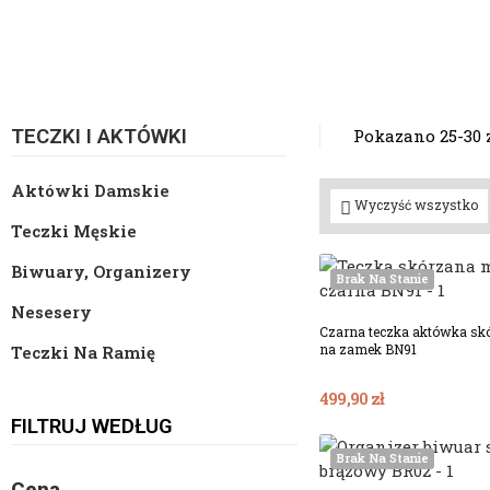
Pokazano 25-30 z
TECZKI I AKTÓWKI
Aktówki Damskie
Wyczyść wszystko
Teczki Męskie
Biwuary, Organizery
Brak Na Stanie
Nesesery
Czarna teczka aktówka s
na zamek BN91
Teczki Na Ramię
499,90 zł
FILTRUJ WEDŁUG
Brak Na Stanie