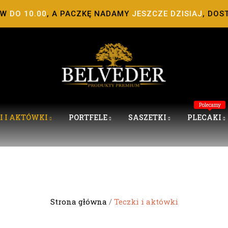
ÓW
DO 10.00
, A PACZKĘ NADAMY
JESZCZE DZISIAJ
, DOS
Polecamy
I I AKTÓWKI
PORTFELE
SASZETKI
PLECAKI
Teczki i aktówki
Strona główna
Teczki i aktówki