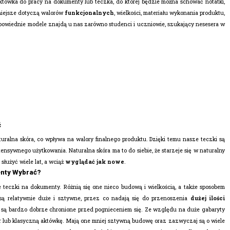
któwka do pracy na dokumenty lub teczka, do której będzie można schować notatki,
otniejsze dotyczą walorów
funkcjonalnych
, wielkości, materiału wykonania produktu,
dpowiednie modele znajdą u nas zarówno studenci i uczniowie, szukający nesesera w
ć
uralna skóra, co wpływa na walory finalnego produktu. Dzięki temu nasze teczki są
ensywnego użytkowania. Naturalna skóra ma to do siebie, że starzeje się w naturalny
służyć wiele lat, a wciąż
wyglądać jak nowe
.
nty Wybrać?
e teczki na dokumenty. Różnią się one nieco budową i wielkością, a także sposobem
są relatywnie duże i sztywne, przez co nadają się do przenoszenia
dużej ilości
y są bardzo dobrze chronione przed pognieceniem się. Ze względu na duże gabaryty
r lub klasyczną aktówkę. Mają one mniej sztywną budowę oraz zazwyczaj są o wiele