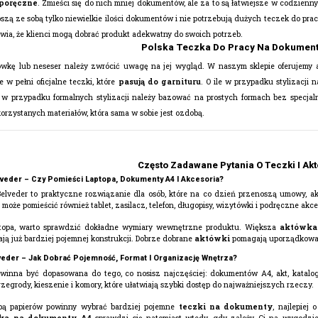
poręczne
. Zmieści się do nich mniej dokumentów, ale za to są łatwiejsze w codzie
oszą ze sobą tylko niewielkie ilości dokumentów i nie potrzebują dużych teczek do pra
rawia, że klienci mogą dobrać produkt adekwatny do swoich potrzeb.
Polska Teczka Do Pracy Na Dokumenty
tówkę lub neseser należy zwrócić uwagę na jej wygląd. W naszym sklepie oferujemy a
e w pełni oficjalne teczki, które
pasują do garnituru
. O ile w przypadku stylizacj
o w przypadku formalnych stylizacji należy bazować na prostych formach bez specj
orzystanych materiałów, która sama w sobie jest ozdobą.
Często Zadawane Pytania O Teczki I Ak
veder – Czy Pomieści Laptopa, Dokumenty A4 I Akcesoria?
elveder to praktyczne rozwiązanie dla osób, które na co dzień przenoszą umowy, akt
a
może pomieścić również tablet, zasilacz, telefon, długopisy, wizytówki i podręczne akce
ptopa, warto sprawdzić dokładne wymiary wewnętrzne produktu. Większa
aktówka
ą już bardziej pojemnej konstrukcji. Dobrze dobrane
aktówki
pomagają uporządkować
eder – Jak Dobrać Pojemność, Format I Organizację Wnętrza?
inna być dopasowana do tego, co nosisz najczęściej: dokumentów A4, akt, katalogó
zegrody, kieszenie i komory, które ułatwiają szybki dostęp do najważniejszych rzeczy.
zbą papierów powinny wybrać bardziej pojemne
teczki na dokumenty
, najlepiej
zka na dokumenty A4
sprawdzi się natomiast wtedy, gdy zależy Ci na wygodzie