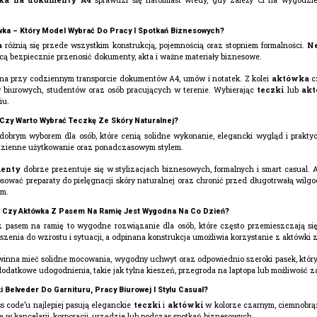
wka – Który Model Wybrać Do Pracy I Spotkań Biznesowych?
a
różnią się przede wszystkim konstrukcją, pojemnością oraz stopniem formalności.
Ne
hcą bezpiecznie przenosić dokumenty, akta i ważne materiały biznesowe.
zna przy codziennym transporcie dokumentów A4, umów i notatek. Z kolei
aktówka
cz
w biurowych, studentów oraz osób pracujących w terenie. Wybierając
teczki
lub
akt
iu.
– Czy Warto Wybrać Teczkę Ze Skóry Naturalnej?
dobrym wyborem dla osób, które cenią solidne wykonanie, elegancki wygląd i prakt
odzienne użytkowanie oraz ponadczasowym stylem.
menty
dobrze prezentuje się w stylizacjach biznesowych, formalnych i smart casual.
tosować preparaty do pielęgnacji skóry naturalnej oraz chronić przed długotrwałą wi
em.
 – Czy Aktówka Z Pasem Na Ramię Jest Wygodna Na Co Dzień?
 pasem na ramię to wygodne rozwiązanie dla osób, które często przemieszczają si
enia do wzrostu i sytuacji, a odpinana konstrukcja umożliwia korzystanie z aktówki za
inna mieć solidne mocowania, wygodny uchwyt oraz odpowiednio szeroki pasek, który z
dodatkowe udogodnienia, takie jak tylna kieszeń, przegroda na laptopa lub możliwość 
i Belveder Do Garnituru, Pracy Biurowej I Stylu Casual?
ss code’u najlepiej pasują eleganckie
teczki
i
aktówki
w kolorze czarnym, ciemnobr
ię w kancelarii, korporacji, urzędzie lub podczas spotkań biznesowych.