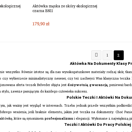
ekologicznej
Aktówka męska ze skóry ekologicznej
czarna BN11
179,90 zł

1
2
Aktówka Na Dokumenty Klasy P
nie wszystko. Równie istotne są dla nas wysokogatunkowe materiały: rodzaj skór, tkan
o czy wybierzecie minimalistyczny neseser, czy też zachwyci Was klasyczna teczka
jonowana oferta teczek Belveder objęta jest
dożywotnią gwarancją
, ponieważ bar
ym stylu, zawsze pasującym do każdego człowieka sukcesu.
Polskie Teczki I Aktówki Na Dok
m, jak ważny jest wygląd w interesach. Trzeba jednak przede wszystkim podkreślić,
obrego wrażenia, jeśli braknie elementu, jakim jest teczka na dokumenty. Choć Pan
 aktówkę, które są synonimem
profesjonalizmu
i elegancji. Wykonane z największą pi
Teczki I Aktówki Do Pracy Polskiej