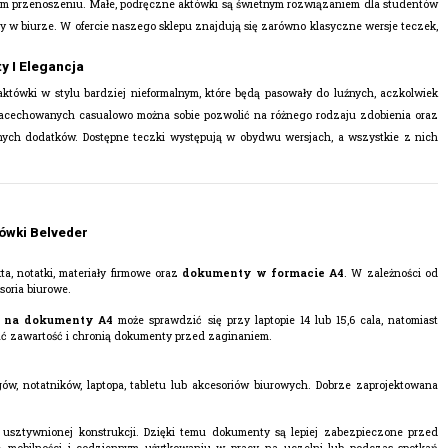
nnym przenoszeniu. Małe, podręczne aktówki są świetnym rozwiązaniem dla studentów
cy w biurze. W ofercie naszego sklepu znajdują się zarówno klasyczne wersje teczek,
 I Elegancja
któwki w stylu bardziej nieformalnym, które będą pasowały do luźnych, aczkolwiek
i nacechowanych casualowo można sobie pozwolić na różnego rodzaju zdobienia oraz
alnych dodatków. Dostępne teczki występują w obydwu wersjach, a wszystkie z nich
tówki Belveder
a, notatki, materiały firmowe oraz
dokumenty w formacie A4
. W zależności od
soria biurowe.
 na dokumenty A4
może sprawdzić się przy laptopie 14 lub 15,6 cala, natomiast
 zawartość i chronią dokumenty przed zaginaniem.
w, notatników, laptopa, tabletu lub akcesoriów biurowych. Dobrze zaprojektowana
 o usztywnionej konstrukcji. Dzięki temu dokumenty są lepiej zabezpieczone przed
, mobilności i codziennym użytkowaniu w pracy, na uczelni lub podczas spotkań