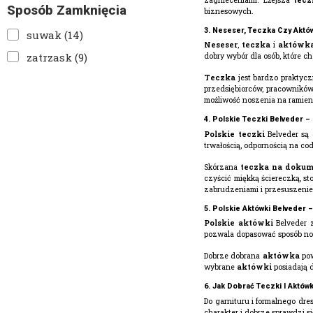
Sposób Zamknięcia
biznesowych.
3. Neseser, Teczka Czy Aktó
suwak
(14)
Neseser
,
teczka
i
aktówk
zatrzask
(9)
dobry wybór dla osób, które c
Teczka
jest bardzo praktyc
przedsiębiorców, pracownikó
możliwość noszenia na ramien
4. Polskie Teczki Belveder 
Polskie teczki
Belveder są 
trwałością, odpornością na c
Skórzana
teczka na doku
czyścić miękką ściereczką, s
zabrudzeniami i przesuszeni
5. Polskie Aktówki Belveder
Polskie aktówki
Belveder z
pozwala dopasować sposób nosz
Dobrze dobrana
aktówka
pow
wybrane
aktówki
posiadają 
6. Jak Dobrać Teczki I Aktówk
Do garnituru i formalnego dre
charakter i dobrze sprawdzi s