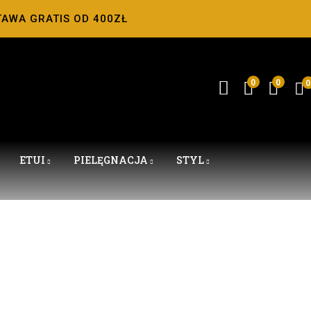
TAWA GRATIS OD 400ZŁ
0
0
0
ETUI
PIELĘGNACJA
STYL