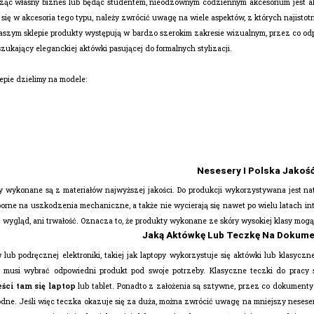
dząc własny biznes lub będąc studentem, nieodzownym codziennym akcesorium jest a
ąc się w akcesoria tego typu, należy zwrócić uwagę na wiele aspektów, z których najist
 naszym sklepie produkty występują w bardzo szerokim zakresie wizualnym, przez co o
 szukający eleganckiej aktówki pasującej do formalnych stylizacji.
epie dzielimy na modele:
Nesesery I Polska Jakoś
 wykonane są z materiałów najwyższej jakości. Do produkcji wykorzystywana jest nat
orne na uszkodzenia mechaniczne, a także nie wycierają się nawet po wielu latach int
j wygląd, ani trwałość. Oznacza to, że produkty wykonane ze skóry wysokiej klasy mogą 
Jaką Aktówkę Lub Teczkę Na Dokume
ub podręcznej elektroniki, takiej jak laptopy wykorzystuje się aktówki lub klasyczn
 musi wybrać odpowiedni produkt pod swoje potrzeby. Klasyczne teczki do pracy 
ści tam się laptop
lub tablet. Ponadto z założenia są sztywne, przez co dokument
ne. Jeśli więc teczka okazuje się za duża, można zwrócić uwagę na mniejszy nesese