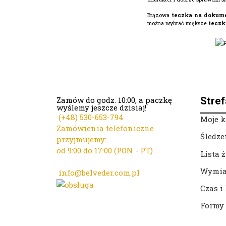
Brązowa
teczka na dokum
można wybrać miększe
teczk
Zamów do godz. 10:00, a paczkę
Stref
wyślemy jeszcze dzisiaj!
(+48)
530-653-794
Moje k
Zamówienia telefoniczne
Śledze
przyjmujemy:
od 9:00 do 17:00 (PON - PT)
Lista 
Kontakt mailowy ws. zamówień:
Wymia
info@belveder.com.pl
Dzisiaj zamówienia
Czas i
przyjmuje Ola
Formy 