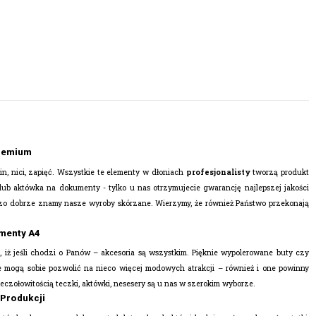
remium
in, nici, zapięć. Wszystkie te elementy w dłoniach
profesjonalisty
tworzą produkt
 lub
aktówka na dokumenty
- tylko u nas otrzymujecie gwarancję najlepszej jakości
dzo dobrze znamy nasze wyroby skórzane. Wierzymy, że również Państwo przekonają
umenty A4
 iż jeśli chodzi o Panów – akcesoria są wszystkim. Pięknie wypolerowane buty czy
ie mogą sobie pozwolić na nieco więcej modowych atrakcji – również i one powinny
eczołowitością teczki, aktówki, nesesery są u nas w szerokim wyborze.
 Produkcji