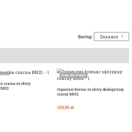
Sortuj:
Zaznacz
tanie
Brak Na Stanie
a czarna ze skóry
 BN21
Organizer biwuar ze skóry ekologicznej
czarny BR02
159,90 zł